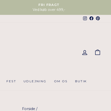
FRI FRAGT
Ved køb over 499,-
Instagram
Faceboo
Pinter
KUR
FEST
UDLEJNING
OM OS
BUTIK
Forside
/