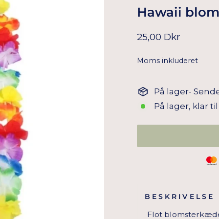
Hawaii blom
Normal
25,00 Dkr
pris
Moms inkluderet
På lager- Sende
På lager, klar t
BESKRIVELSE
Flot blomsterkæde t