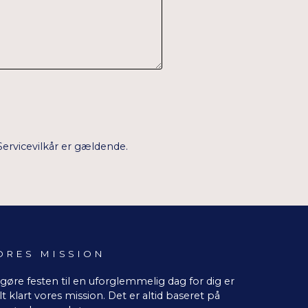
Servicevilkår
er gældende.
ORES MISSION
 gøre festen til en uforglemmelig dag for dig er
lt klart vores mission. Det er altid baseret på