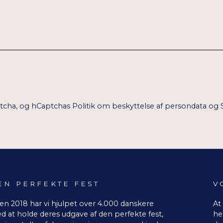
ptcha, og hCaptchas
Politik om beskyttelse af persondata
og
EN PERFEKTE FEST
V
en 2018 har vi hjulpet over 4.000 danskere
At
d at holde deres udgave af den perfekte fest,
he