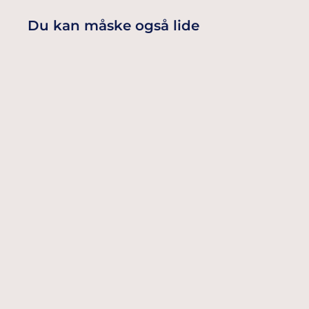
Du kan måske også lide
HAWAII BLOMSTERKRANS
25,00 Dkr