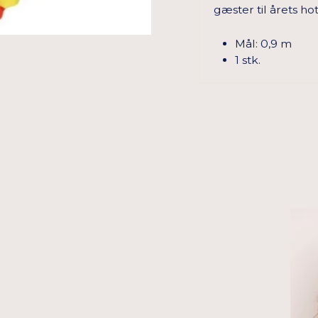
gæster til årets 
Mål: 0,9 m
1 stk.