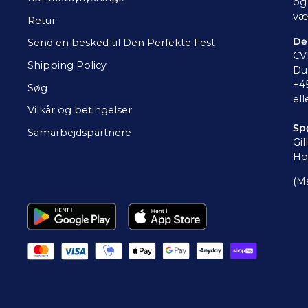
og 
væ
Retur
De
Send en besked til Den Perfekte Fest
CV
Shipping Policy
Du 
+4
Søg
ell
Vilkår og betingelser
Sp
Samarbejdspartnere
Gil
Ho
(Ma