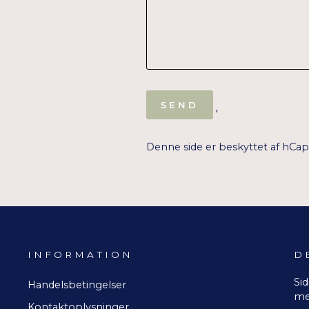
SEND
SEND
'
Denne side er beskyttet af hCa
INFORMATION
D
Sid
Handelsbetingelser
me
Kontaktoplysninger