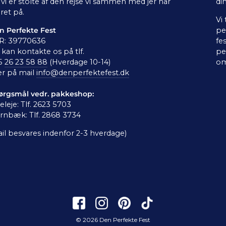
vi er stolte af den rejse vi sammen med jer har
di
ret på.
Vi
n Perfekte Fest
pe
R: 39770636
fe
kan kontakte os på tlf.
pe
5
26 23 58 88
(Hverdage 10-14)
om
er på mail
info@denperfektefest.dk
ørgsmål vedr. pakkeshop:
leleje: Tlf. 2623 5703
rnbæk: Tlf. 2868 3734
il besvares indenfor 2-3 hverdage)
© 2026 Den Perfekte Fest