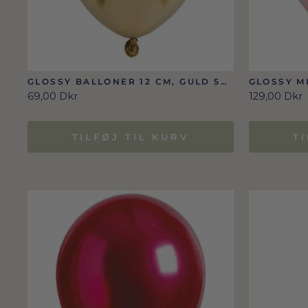
GLOSSY BALLONER 12 CM, GULD 50
GLOSSY M
STK.
GOLD 12 
69,00 Dkr
129,00 Dkr
TILFØJ TIL KURV
T