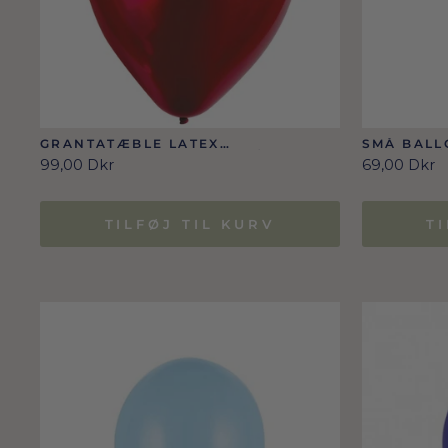
GRANTATÆBLE LATEX
SMÅ BALL
SATINBALLONER 100 STK./12 CM
100 STK. /
99,00 Dkr
69,00 Dkr
TILFØJ TIL KURV
T