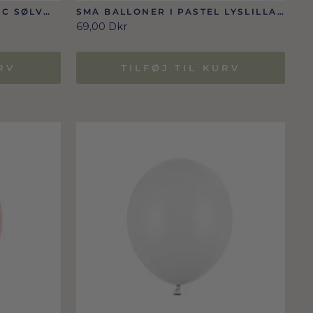
IC SØLV
SMÅ BALLONER I PASTEL LYSLILLA
12 CM 100 STK.
69,00 Dkr
RV
TILFØJ TIL KURV