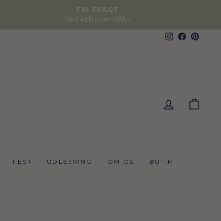
FRI FRAGT
Ved køb over 499,-
Instagram
Faceboo
Pinter
KUR
FEST
UDLEJNING
OM OS
BUTIK