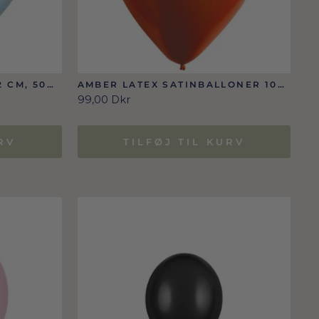
 CM, 50
AMBER LATEX SATINBALLONER 100
STK./12 CM
99,00 Dkr
RV
TILFØJ TIL KURV