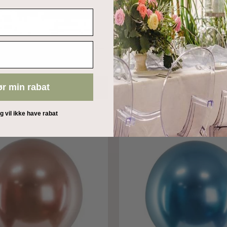
LLA LATEX MINIBALLONER
GLOSSY BALLONER FLAS
CM, 50 STK.
69,00 Dkr
ør min rabat
ILFØJ TIL KURV
TILFØJ TIL KU
eg vil ikke have rabat