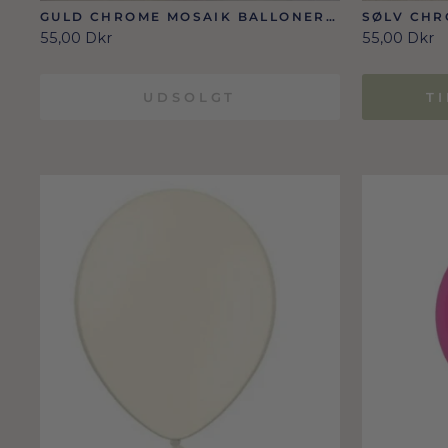
GULD CHROME MOSAIK BALLONER
SØLV CHR
40 STK./12 CM.
40 STK./1
55,00 Dkr
55,00 Dkr
UDSOLGT
T