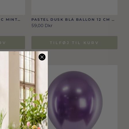
IC MINT
PASTEL DUSK BLÅ BALLON 12 CM 50
STK.)
STK.
59,00 Dkr
RV
TILFØJ TIL KURV