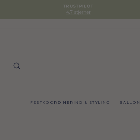
TRUSTPILOT
4,7 stjerner
SØG
FESTKOORDINERING & STYLING
BALLO