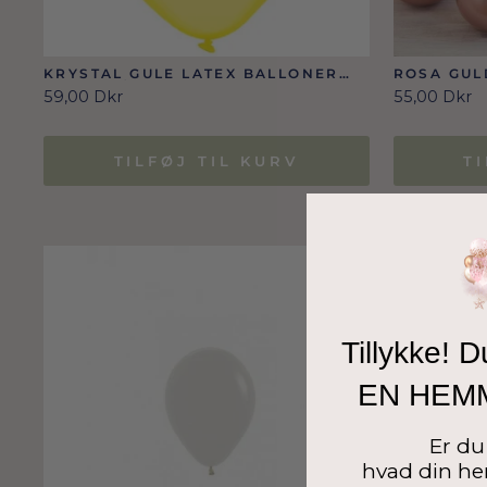
KRYSTAL GULE LATEX BALLONER
ROSA GUL
100 STK./12 CM
BALLONER 
59,00 Dkr
55,00 Dkr
TILFØJ TIL KURV
T
Tillykke! D
EN HEM
Er du 
hvad din he