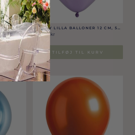
KEGRØN 12
GLOSSY LILLA BALLONER 12 CM, 50
STK.
69,00 Dkr
RV
TILFØJ TIL KURV