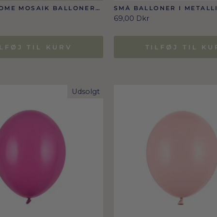
OME MOSAIK BALLONER
SMÅ BALLONER I METALL
2 CM.
SNE 12 CM 100 STK.
69,00 Dkr
ILFØJ TIL KURV
TILFØJ TIL KU
Udsolgt