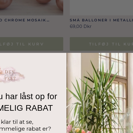
D CHROME MOSAIK
SMÅ BALLONER I METALL
40 STK./12 CM.
GRØN 12 CM (10 STK./100 
69,00 Dkr
ILFØJ TIL KURV
TILFØJ TIL KU
u har låst op for
MELIG RABAT
klar til at se,
mmelige rabat er?