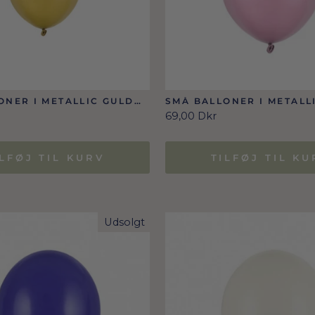
ONER I METALLIC GULD
SMÅ BALLONER I METALL
12 CM.
PINK 12 CM, 100 STK.
69,00 Dkr
ILFØJ TIL KURV
TILFØJ TIL KU
Udsolgt