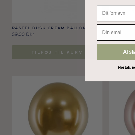
EMAIL
PASTEL DUSK CREAM BALLONER 12
PEARL LI
CM (50 STK.)
12 CM
59,00 Dkr
19,00 Dkr
Afsl
TILFØJ TIL KURV
T
Nej tak, j