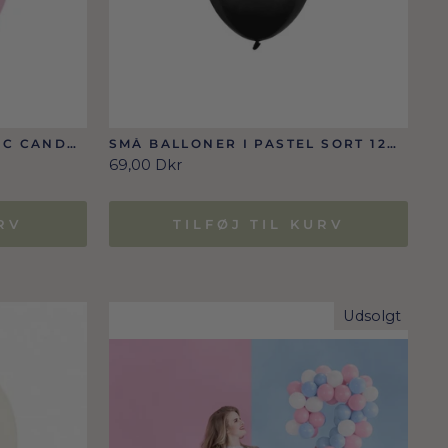
IC CANDY
SMÅ BALLONER I PASTEL SORT 12
CM (10 STK./100 STK.)
69,00 Dkr
RV
TILFØJ TIL KURV
Udsolgt