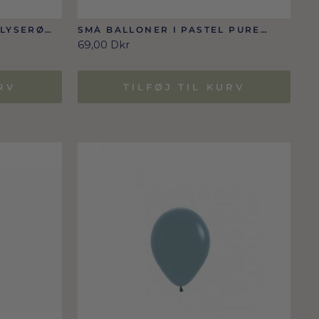
 LYSERØD
SMÅ BALLONER I PASTEL PURE
HVID 12 CM
69,00 Dkr
RV
TILFØJ TIL KURV