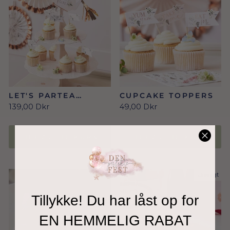
LET'S PARTEA
CUPCAKE TOPPERS
KAGESTATIV
139,00 Dkr
49,00 Dkr
TILFØJ TIL KURV
TILFØJ TIL KURV
Udsolgt
Tillykke! Du har låst op for
EN HEMMELIG RABAT