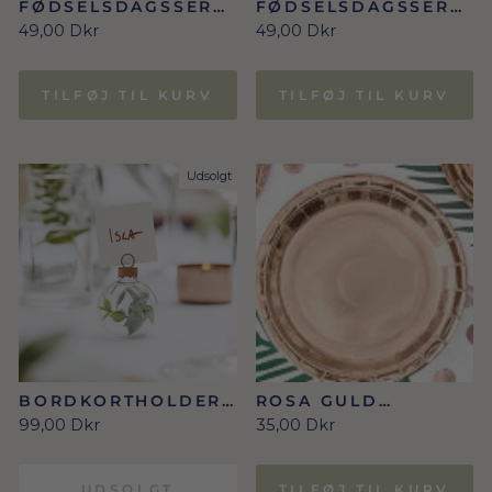
FØDSELSDAGSSERVI
FØDSELSDAGSSERVI
ETTER ROSE GOLD -
ETTER GULD -
49,00 Dkr
49,00 Dkr
HAPPY BIRTHDAY 20
HAPPY BIRTHDAY 20
STK.
STK.
TILFØJ TIL KURV
TILFØJ TIL KURV
Udsolgt
BORDKORTHOLDERE
ROSA GULD
6 STK. GLASKUGLER
TALLERKNER 6 STK.
99,00 Dkr
35,00 Dkr
MED EUCALYPTUS
UDSOLGT
TILFØJ TIL KURV