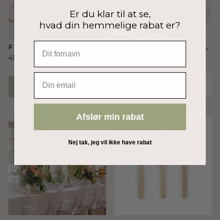
Er du klar til at se,
hvad din hemmelige rabat er?
FLORAL PINK HAPPY
RØDE/ ROSA GULD
BIRTHDAY
HJERTE
45,00 Dkr
35,00 Dkr
SERVIETTER
PAPTALLERKNER
EMAIL
TILFØJ TIL KURV
UDSOLGT
Afslør min rabat
Nej tak, jeg vil ikke have rabat