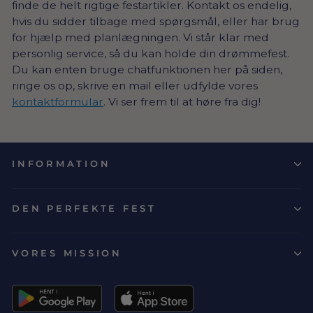
finde de helt rigtige festartikler. Kontakt os endelig,
hvis du sidder tilbage med spørgsmål, eller har brug
for hjælp med planlægningen. Vi står klar med
personlig service, så du kan holde din drømmefest.
Du kan enten bruge chatfunktionen her på siden,
ringe os op, skrive en mail eller udfylde vores
kontaktformular
. Vi ser frem til at høre fra dig!
INFORMATION
DEN PERFEKTE FEST
VORES MISSION