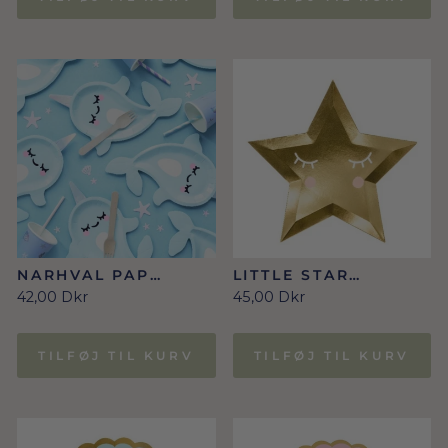
NARHVAL PAP
LITTLE STAR
TALLERKNER 18,5 C
TALLERKNER 6 STK.
42,00 Dkr
45,00 Dkr
X 29 CM
TILFØJ TIL KURV
TILFØJ TIL KURV