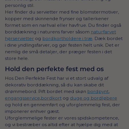
personlig stil.
Her finder du servietter med fine blomstermotiver,
Til konfirmationer, bryllupper eller andre særlige
kopper med skinnende frynser og tallerkener
anledninger giver vi dig mulighed for at låne Royal
formet som en narhval eller havfrue. Du finder også
Copenhagen-stel. Her finder du alt lige fra
borddækning i naturens farver såsom
naturfarvet
frokoststel til kaffestel, som garanterer dig, at du
hørservietter
og
bordkortholdere i træ
. Dæk bordet
skaber et ensartet look på bordene.
i dine yndlingsfarver, og gør festen helt unik. Det er
nemlig de små detaljer, der præger festen i det
store hele.
Hold den perfekte fest med os
Hos Den Perfekte Fest har vi et stort udvalg af
dekorativ borddækning, så du kan skabe dit
drømmebord. Pift bordet med skøn
bordpynt
,
engangsservice
,
bordkort
og
duge og bordløbere
og hold en gennemført og uforglemmelig fest, der
imponerer enhver gæst.
Uforglemmelige fester er vores spidskompetence,
og vi bestræber os altid efter at hjælpe dig med at