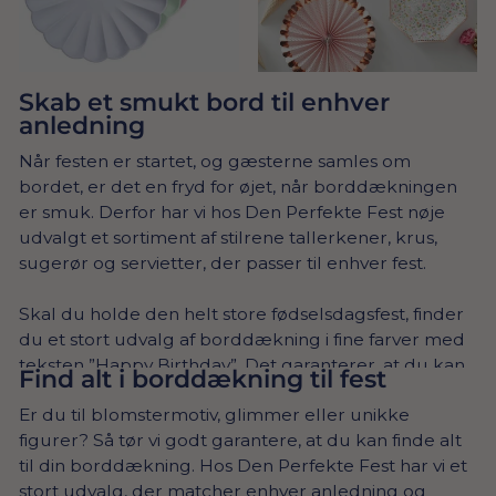
Skab et smukt bord til enhver
anledning
Når festen er startet, og gæsterne samles om
bordet, er det en fryd for øjet, når borddækningen
er smuk. Derfor har vi hos Den Perfekte Fest nøje
udvalgt et sortiment af stilrene tallerkener, krus,
sugerør og servietter, der passer til enhver fest.
Skal du holde den helt store fødselsdagsfest, finder
du et stort udvalg af borddækning i fine farver med
teksten ”Happy Birthday”. Det garanterer, at du kan
Find alt i borddækning til fest
dække et bord, så det matcher din personlige stil –
Er du til blomstermotiv, glimmer eller unikke
uanset om du ønsker et lyserødt, blåt eller
figurer? Så tør vi godt garantere, at du kan finde alt
regnbuefarvet tema. Du kan også tilføje shine til
til din borddækning. Hos Den Perfekte Fest har vi et
nytårsfesten med unikke kopper og iøjnefaldende
stort udvalg, der matcher enhver anledning og
tallerkener.