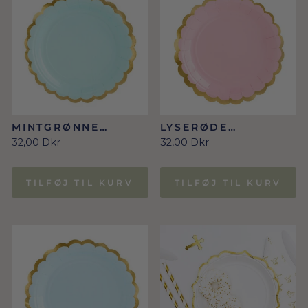
MINTGRØNNE
LYSERØDE
TALLERKNER MED
TALLERKNER MED
32,00 Dkr
32,00 Dkr
GULDKANT
GULDKANT
TILFØJ TIL KURV
TILFØJ TIL KURV