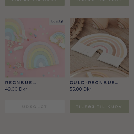
Udsolgt
REGNBUE
GULD-REGNBUE
SERVIETTER
FORMEDE
49,00 Dkr
55,00 Dkr
SERVIETTER
UDSOLGT
TILFØJ TIL KURV