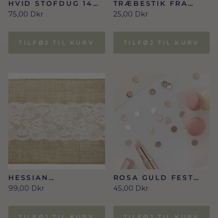
HVID STOFDUG 140
TRÆBESTIK FRA
X 170CM
WOODLAND 6
75,00 Dkr
25,00 Dkr
PERSONER
TILFØJ TIL KURV
TILFØJ TIL KURV
HESSIAN
ROSA GULD FEST
BORDLØBER MED
KONFETTI
99,00 Dkr
45,00 Dkr
BLONDE, MÅL: 0.28
X 2,75M
TILFØJ TIL KURV
TILFØJ TIL KURV