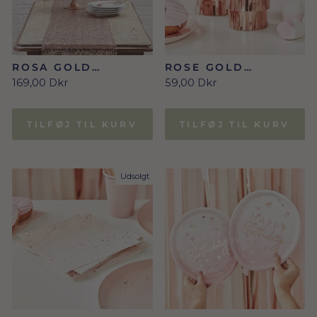
ROSA GOLD
ROSE GOLD
BORDLØBER
PAPKRUS MED
169,00 Dkr
59,00 Dkr
FRYNSER
TILFØJ TIL KURV
TILFØJ TIL KURV
Udsolgt