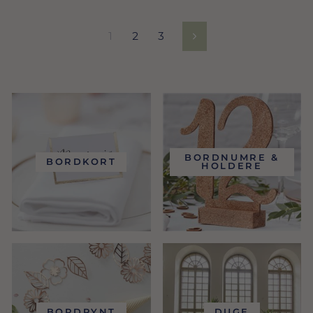
1
2
3
Næste
BORDNUMRE &
BORDKORT
HOLDERE
BORDPYNT
DUGE