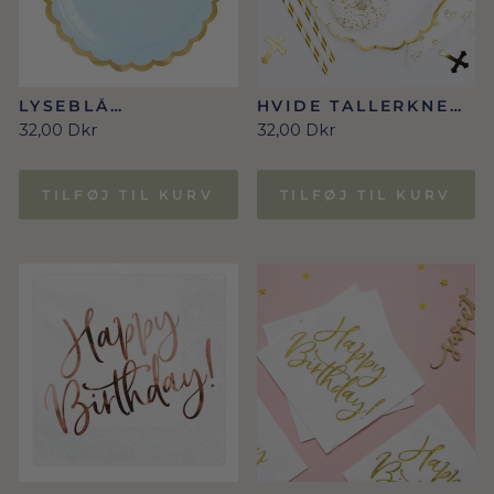
LYSEBLÅ
HVIDE TALLERKNER
TALLERKNER MED
MED GULDKANT
32,00 Dkr
32,00 Dkr
GULDKANT
TILFØJ TIL KURV
TILFØJ TIL KURV