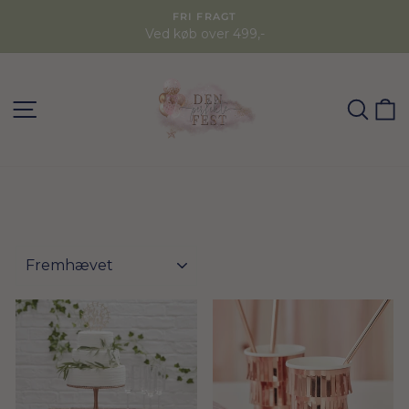
FRI FRAGT
Ved køb over 499,-
SØG
K
FILTER