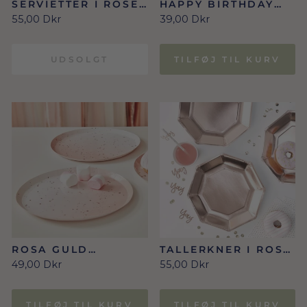
SERVIETTER I ROSE
HAPPY BIRTHDAY
GOLD/OMBRE
TALLERKNER I ROSE
55,00 Dkr
39,00 Dkr
GOLD 8 STK.
UDSOLGT
TILFØJ TIL KURV
ROSA GULD
TALLERKNER I ROSA
TALLERKNER
GULD
49,00 Dkr
55,00 Dkr
TILFØJ TIL KURV
TILFØJ TIL KURV