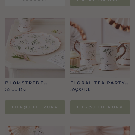
BLOMSTREDE
FLORAL TEA PARTY
PAPIRTALLERKENER
KRUS
55,00 Dkr
59,00 Dkr
– 8 STK. FLORAL
TEA PARTY
TILFØJ TIL KURV
TILFØJ TIL KURV