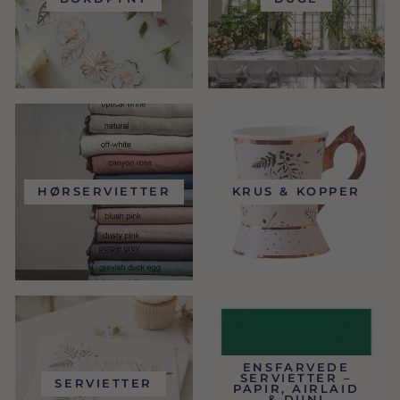
HØRSERVIETTER
KRUS & KOPPER
ENSFARVEDE
SERVIETTER –
SERVIETTER
PAPIR, AIRLAID
& DUNI