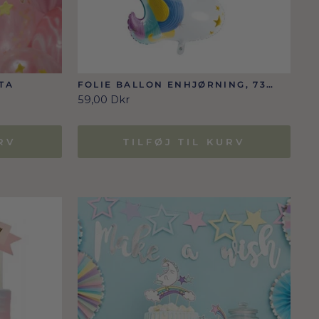
TA
FOLIE BALLON ENHJØRNING, 73
X90 CM
59,00 Dkr
RV
TILFØJ TIL KURV