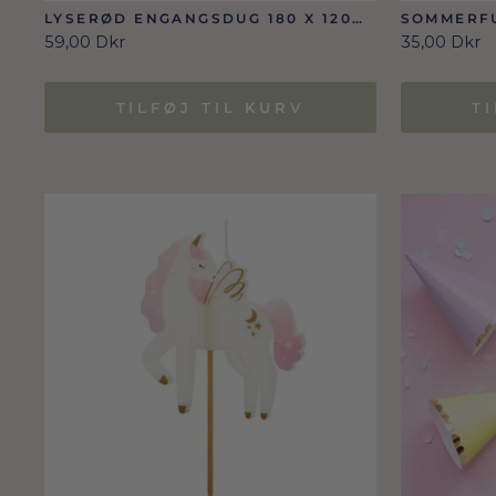
LYSERØD ENGANGSDUG 180 X 120
SOMMERFU
CM
59,00 Dkr
35,00 Dkr
TILFØJ TIL KURV
T