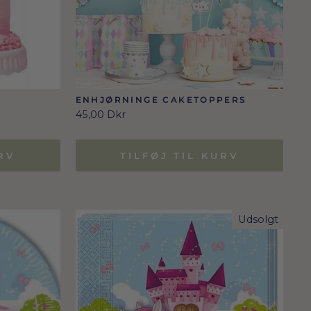
T
ENHJØRNINGE CAKETOPPERS
45,00 Dkr
RV
TILFØJ TIL KURV
Udsolgt