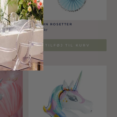
UNICORN ROSETTER
79,00 Dkr
RV
TILFØJ TIL KURV