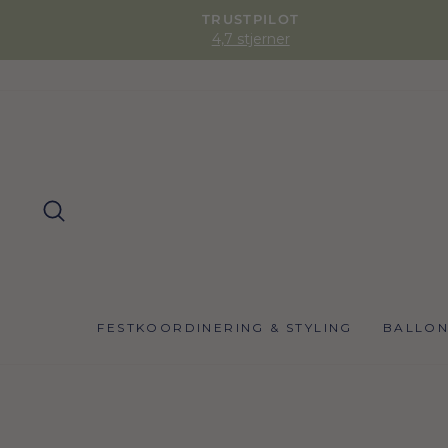
TRUSTPILOT
4,7 stjerner
SØG
FESTKOORDINERING & STYLING
BALLO