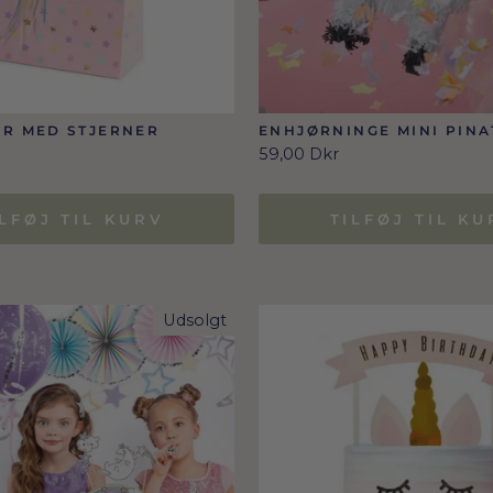
R MED STJERNER
ENHJØRNINGE MINI PINA
59,00 Dkr
ILFØJ TIL KURV
TILFØJ TIL KU
Udsolgt