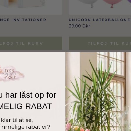
NGE INVITATIONER
UNICORN LATEXBALLONER
39,00 Dkr
ILFØJ TIL KURV
TILFØJ TIL KU
u har låst op for
MELIG RABAT
klar til at se,
mmelige rabat er?