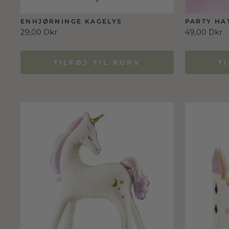
ENHJØRNINGE KAGELYS
PARTY HA
GULDKAN
29,00 Dkr
49,00 Dkr
TILFØJ TIL KURV
T