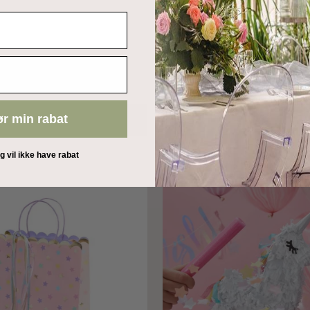
 HAPPY BIRTHDAY
SNACKBOKSE – SLOT OG
ING
ENHJØRNING
49,00 Dkr
ør min rabat
ILFØJ TIL KURV
TILFØJ TIL KU
eg vil ikke have rabat