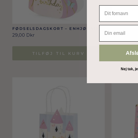
EMAIL
FØDSELSDAGSKORT – ENHJØRNING
BANNER –
ENHJØRN
29,00 Dkr
79,00 Dkr
Afsl
TILFØJ TIL KURV
T
Nej tak, j