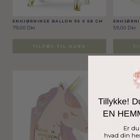
ENHJØRNINGE BALLON 95 X 68 CM
ENHJØRNI
79,00 Dkr
59,00 Dkr
TILFØJ TIL KURV
T
Tillykke! D
EN HEM
Er du 
hvad din he