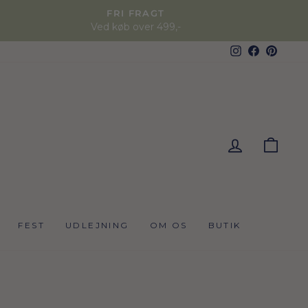
FRI FRAGT
Ved køb over 499,-
Instagram
Faceboo
Pinter
KUR
FEST
UDLEJNING
OM OS
BUTIK