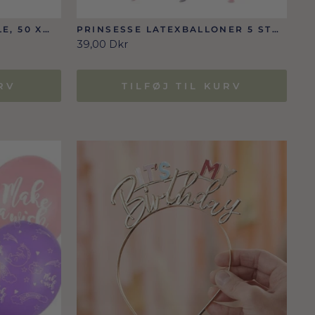
, 50 X
PRINSESSE LATEXBALLONER 5 STK.
*ECO
39,00 Dkr
RV
TILFØJ TIL KURV