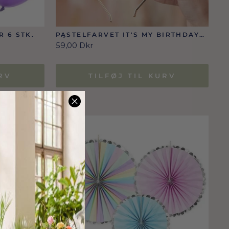
 6 STK.
PASTELFARVET IT'S MY BIRTHDAY
HÅRBØJLE
59,00 Dkr
RV
TILFØJ TIL KURV