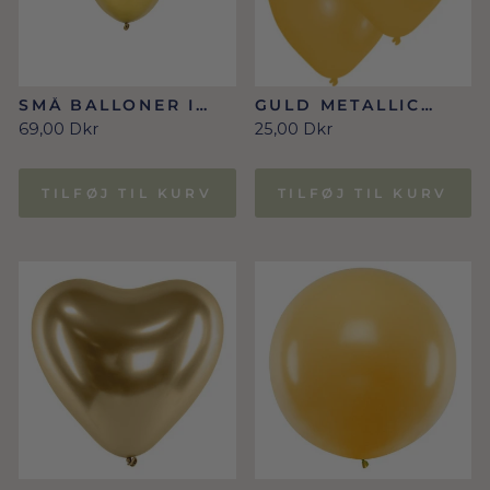
SMÅ BALLONER I
GULD METALLIC
METALLIC GULD 100
BALLONER 27,5
69,00 Dkr
25,00 Dkr
STK. /12 CM.
CM/10 STK.
TILFØJ TIL KURV
TILFØJ TIL KURV