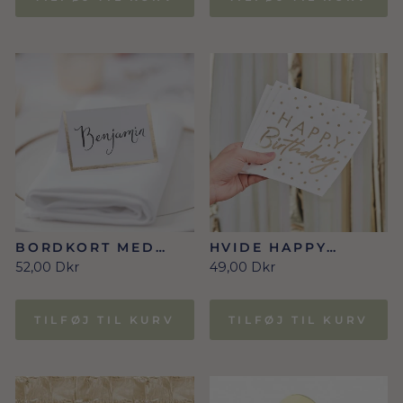
BORDKORT MED
HVIDE HAPPY
GULDKANT
BIRTHDAY
52,00 Dkr
49,00 Dkr
SERVIETTER MED
GULD SKRIFT OG
GULDPRIKKER
TILFØJ TIL KURV
TILFØJ TIL KURV