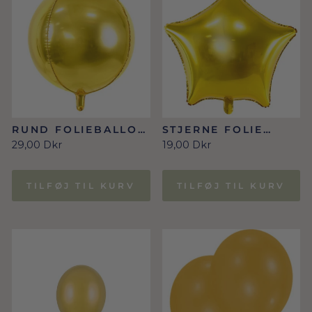
RUND FOLIEBALLON
STJERNE FOLIE
I GULD 40 CM
BALLON I GULD 48
29,00 Dkr
19,00 Dkr
CM
TILFØJ TIL KURV
TILFØJ TIL KURV