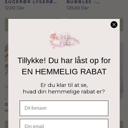
SUGERØR LYSERØD
BUBBLES -
MED GULD DEKO 10
PROSECCO WALL
12,00 Dkr
129,00 Dkr
STK.
DRINKSHOLDER I
GULD
TILFØJ TIL KURV
TILFØJ TIL KURV
Tillykke! Du har låst op for
EN HEMMELIG RABAT
Er du klar til at se,
hvad din hemmelige rabat er?
GULD KONFETTI
KÆMPE DONUTVÆG
LOVE
MED GULDSKRIFT
49,00 Dkr
299,00 Dkr
EMAIL
TILFØJ TIL KURV
TILFØJ TIL KURV