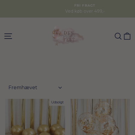
FRI FRAGT
Ved køb over 499,-
SØG
K
FILTER
Udsolgt