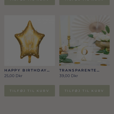
HAPPY BIRTHDAY
TRANSPARENTE
GULD STJERNE
BORDNUMRE I GULD
25,00 Dkr
39,00 Dkr
FOLIE BALLON 40
NR. 1-20
CM
TILFØJ TIL KURV
TILFØJ TIL KURV