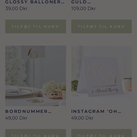
GLOSSY BALLONER
GULD
30 CM, GULD 10 STK.
ROSETTER/FANS 5
39,00 Dkr
109,00 Dkr
STK.
TILFØJ TIL KURV
TILFØJ TIL KURV
BORDNUMMER
INSTAGRAM 'OH
HOLDERE I GULD
SNAP' GULDSKILT
49,00 Dkr
49,00 Dkr
TILFØJ TIL KURV
TILFØJ TIL KURV