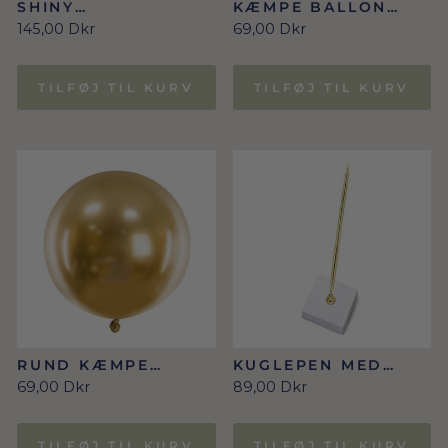
SHINY
KÆMPE BALLON
HJERTEBALLONER I
GULD 1M
145,00 Dkr
69,00 Dkr
GULD 30 CM, 50
STK.
TILFØJ TIL KURV
TILFØJ TIL KURV
RUND KÆMPE
KUGLEPEN MED
BALLON I GLOSSY
HOLDER I
69,00 Dkr
89,00 Dkr
GULD 60 CM
HVID/GULD
TILFØJ TIL KURV
TILFØJ TIL KURV