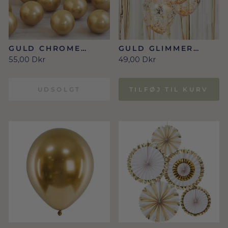
GULD CHROME
GULD GLIMMER
MOSAIK BALLONER
KONFETTI
55,00 Dkr
49,00 Dkr
40 STK./12 CM.
BALLONER 5 STK.
UDSOLGT
TILFØJ TIL KURV