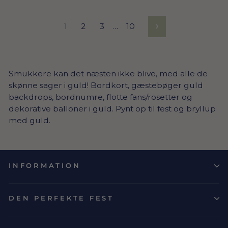
1
2
3
…
10
Næste
Smukkere kan det næsten ikke blive, med alle de
skønne sager i guld! Bordkort, gæstebøger guld
backdrops, bordnumre, flotte fans/rosetter og
dekorative balloner i guld. Pynt op til fest og bryllup
med guld.
INFORMATION
DEN PERFEKTE FEST