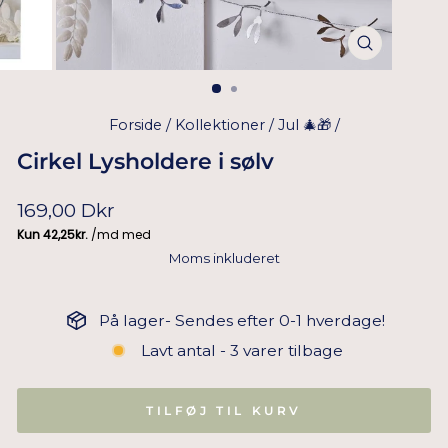
Forside
/
Kollektioner
/
Jul 🎄🎁
/
Cirkel Lysholdere i sølv
Normal
169,00 Dkr
pris
Moms inkluderet
På lager- Sendes efter 0-1 hverdage!
Lavt antal - 3 varer tilbage
TILFØJ TIL KURV