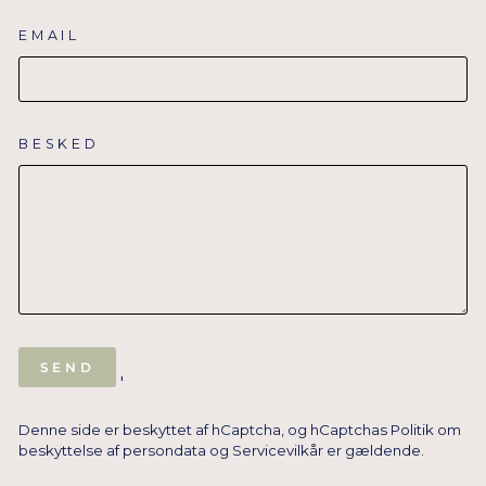
EMAIL
BESKED
SEND
SEND
'
Denne side er beskyttet af hCaptcha, og hCaptchas
Politik om
beskyttelse af persondata
og
Servicevilkår
er gældende.