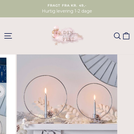
FRAGT FRA KR. 49,-
Hurtig levering 1-2 dage
SØG
K