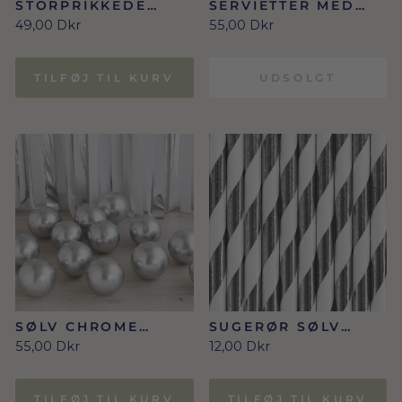
STORPRIKKEDE
SERVIETTER MED
SØLV TALLERKNER 8
POLKA PRIKKER I
49,00 Dkr
55,00 Dkr
STK.
SØLV 20 STK.
TILFØJ TIL KURV
UDSOLGT
SØLV CHROME
SUGERØR SØLV
MOSAIK BALLONER
STRIBEDE 10 STK.
55,00 Dkr
12,00 Dkr
40 STK./12 CM.
TILFØJ TIL KURV
TILFØJ TIL KURV