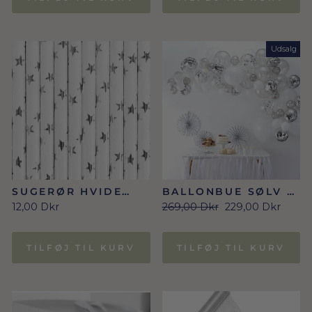
Udsalg
SUGERØR HVIDE
BALLONBUE SØLV -
MED SØLVSTJERNER
70 BALLONER
Normal
Udsalgs
12,00 Dkr
269,00 Dkr
229,00 Dkr
pris
pris
TILFØJ TIL KURV
TILFØJ TIL KURV