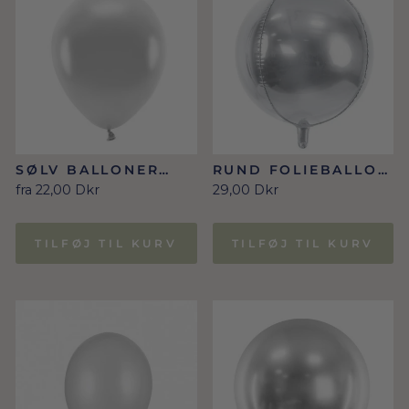
SØLV BALLONER
RUND FOLIEBALLON
METALLIC 26 & 30
I SØLV CA. 40 CM
fra 22,00 Dkr
29,00 Dkr
CM/ 10 STK.
TILFØJ TIL KURV
TILFØJ TIL KURV