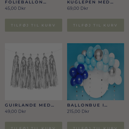
FOLIEBALLON
KUGLEPEN MED
STJERNE, 70CM,
HOLDER I
45,00 Dkr
69,00 Dkr
SØLV
HVID/SØLV
TILFØJ TIL KURV
TILFØJ TIL KURV
GUIRLANDE MED
BALLONBUE I
KVASTER I SØLV
BLÅ/SØLV
49,00 Dkr
215,00 Dkr
TILFØJ TIL KURV
TILFØJ TIL KURV