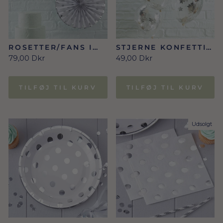
ROSETTER/FANS I
STJERNE KONFETTI
SØLV 3 STK.
BALLONER SØLV 5
79,00 Dkr
49,00 Dkr
STK.
TILFØJ TIL KURV
TILFØJ TIL KURV
Udsolgt