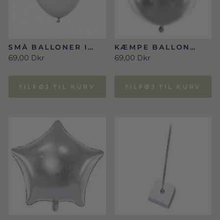
SMÅ BALLONER I
KÆMPE BALLON
METALLIC SØLV SNE
GLOSSY SØLV 60CM
69,00 Dkr
69,00 Dkr
12 CM 100 STK.
TILFØJ TIL KURV
TILFØJ TIL KURV