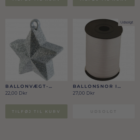
Udsolgt
BALLONVÆGT-
BALLONSNOR I
STJERNE SØLV
SØLV- 500 METER
22,00 Dkr
27,00 Dkr
TILFØJ TIL KURV
UDSOLGT