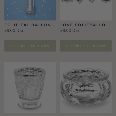
FOLIE TAL BALLON
LOVE FOLIEBALLON
SØLV NR.
I SØLV 140 X 35 CM
39,00 Dkr
39,00 Dkr
0,1,2,3,4,5,6,7,8,9/
86 CM
TILFØJ TIL KURV
TILFØJ TIL KURV