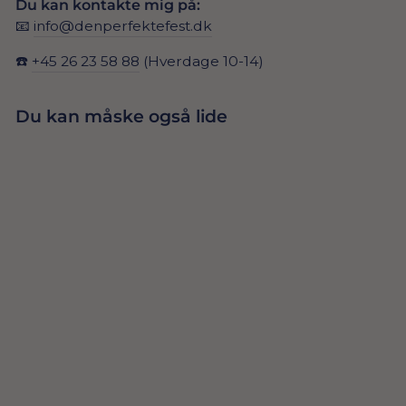
Du kan kontakte mig på:
📧
info@denperfektefest.dk
☎️
+45 26 23 58 88
(Hverdage 10-14)
Du kan måske også lide
CREMEFARVEDE
LATEXBALLONE
fra 24,00 Dkr
R 30 CM *ECO
TILFØJ TIL
KURV