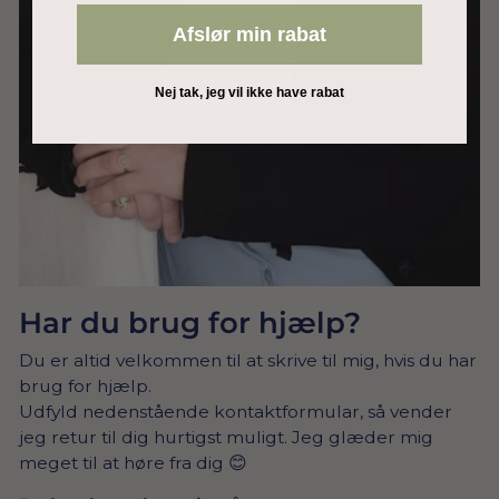
Afslør min rabat
Nej tak, jeg vil ikke have rabat
Har du brug for hjælp?
Du er altid velkommen til at skrive til mig, hvis du har
brug for hjælp.
Udfyld nedenstående kontaktformular, så vender
jeg retur til dig hurtigst muligt. Jeg glæder mig
meget til at høre fra dig 😊