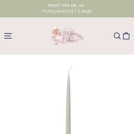
FRAGT FRA KR. 49,-
Hurtig levering 1-2 dage
SØG
K