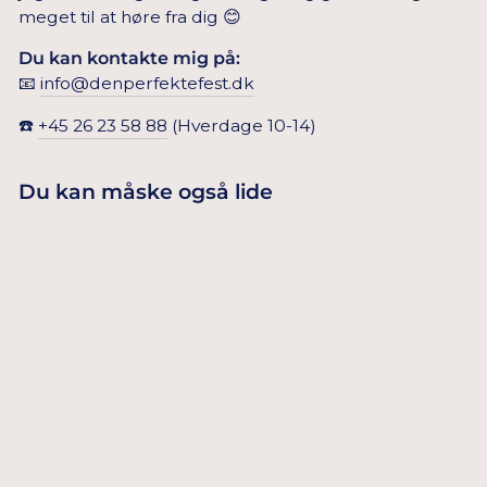
meget til at høre fra dig 😊
Du kan kontakte mig på:
📧
info@denperfektefest.dk
☎️
+45 26 23 58 88
(Hverdage 10-14)
Du kan måske også lide
KERTELYS FRA
KUNSTINDUSTRI
25,00 Dkr
EN, LYS
PASTELGRØN 2
STK.