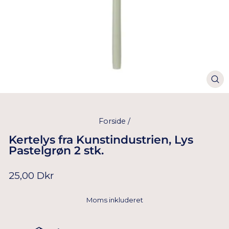
Forside
/
Kertelys fra Kunstindustrien, Lys
Pastelgrøn 2 stk.
Normal
25,00 Dkr
pris
Moms inkluderet