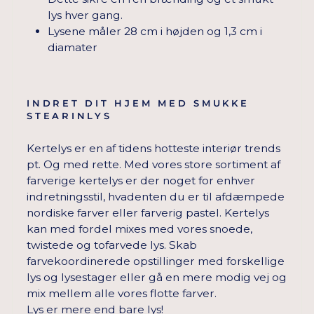
lys hver gang.
Lysene måler 28 cm i højden og 1,3 cm i
diamater
INDRET DIT HJEM MED SMUKKE
STEARINLYS
Kertelys er en af tidens hotteste interiør trends
pt. Og med rette. Med vores store sortiment af
farverige kertelys er der noget for enhver
indretningsstil, hvadenten du er til afdæmpede
nordiske farver eller farverig pastel. Kertelys
kan med fordel mixes med vores snoede,
twistede og tofarvede lys. Skab
farvekoordinerede opstillinger med forskellige
lys og lysestager eller gå en mere modig vej og
mix mellem alle vores flotte farver.
Lys er mere end bare lys!