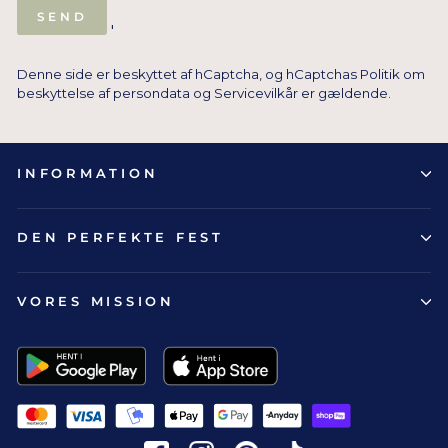
SEND
SEND
'
Denne side er beskyttet af hCaptcha, og hCaptchas
Politik om
beskyttelse af persondata
og
Servicevilkår
er gældende.
INFORMATION
DEN PERFEKTE FEST
VORES MISSION