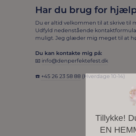
Har du brug for hjæl
Du er altid velkommen til at skrive til 
Udfyld nedenstående kontaktformular, s
muligt. Jeg glæder mig meget til at hø
Du kan kontakte mig på:
📧
info@denperfektefest.dk
☎️
+45 26 23 58 88
(Hverdage 10-14)
Tillykke! D
EN HEM