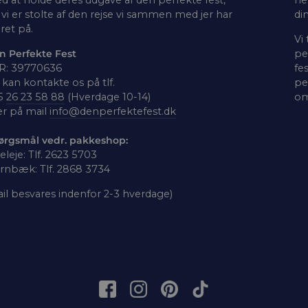
vi er stolte af den rejse vi sammen med jer har
di
ret på.
Vi
n Perfekte Fest
pe
R: 39770636
fe
kan kontakte os på tlf.
pe
5
26 23 58 88
(Hverdage 10-14)
om
er på mail
info@denperfektefest.dk
ørgsmål vedr. pakkeshop:
leleje: Tlf. 2623 5703
rnbæk: Tlf. 2868 3734
il besvares indenfor 2-3 hverdage)