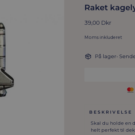
Raket kagel
Normal
39,00 Dkr
pris
Moms inkluderet
På lager- Sende
BESKRIVELSE
Skal du holde en de
helt perfekt til dek