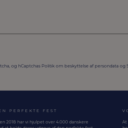
ptcha, og hCaptchas
Politik om beskyttelse af persondata
og
EN PERFEKTE FEST
V
en 2018 har vi hjulpet over 4.000 danskere
At
d at holde deres udgave af den perfekte fest,
he