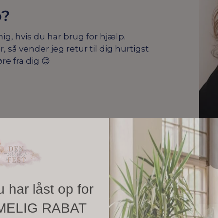
p?
mig, hvis du har brug for hjælp.
å vender jeg retur til dig hurtigst
re fra dig 😊
u har låst op for
MELIG RABAT