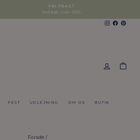
FRI FRAGT
Ved køb over 499,-
Instagram
Faceboo
Pinter
KUR
FEST
UDLEJNING
OM OS
BUTIK
Forside
/