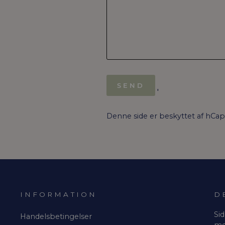
SEND
SEND
'
Denne side er beskyttet af hCa
INFORMATION
D
Sid
Handelsbetingelser
me