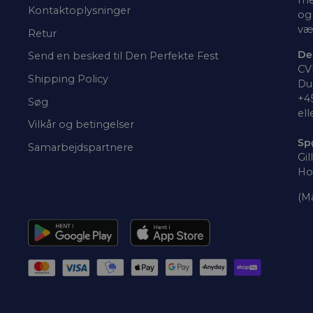
Kontaktoplysninger
og 
væ
Retur
De
Send en besked til Den Perfekte Fest
CV
Shipping Policy
Du 
+4
Søg
ell
Vilkår og betingelser
Sp
Samarbejdspartnere
Gil
Ho
(Ma