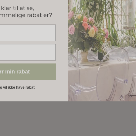
klar til at se,
mmelige rabat er?
ør min rabat
eg vil ikke have rabat