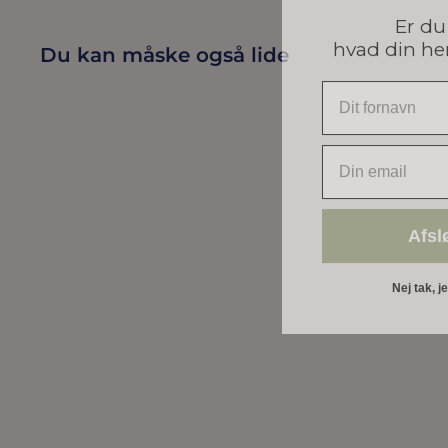
Er du 
hvad din he
Du kan måske også lide
Udsolgt
EMAIL
Afsl
Nej tak, j
RAKET KAGELYS