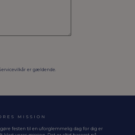
Servicevilkår
er gældende.
ORES MISSION
 gøre festen til en uforglemmelig dag for dig er
lt klart vores mission. Det er altid baseret på