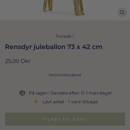
Forside
/
Rensdyr juleballon 73 x 42 cm
Normal
25,00 Dkr
pris
Moms inkluderet
På lager- Sendes efter 0-1 hverdage!
Lavt antal - 1 vare tilbage
TILFØJ TIL KURV