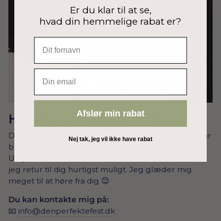
Er du klar til at se,
hvad din hemmelige rabat er?
EMAIL
Afslør min rabat
Har du brug for hjælp?
Du er altid velkommen til at skrive til mig, hvis du har
Nej tak, jeg vil ikke have rabat
brug for hjælp.
Udfyld nedenstående kontaktformular, så vender
jeg retur til dig hurtigst muligt. Jeg glæder mig
meget til at høre fra dig 😊
Du kan kontakte mig på:
📧
info@denperfektefest.dk