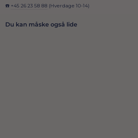
☎️
+45 26 23 58 88
(Hverdage 10-14)
Du kan måske også lide
RENSDYR
JULEBALLON 73
25,00 Dkr
X 42 CM
TILFØJ TIL
KURV