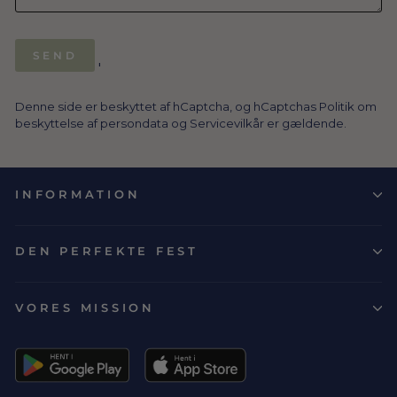
SEND
SEND
'
Denne side er beskyttet af hCaptcha, og hCaptchas
Politik om
beskyttelse af persondata
og
Servicevilkår
er gældende.
INFORMATION
DEN PERFEKTE FEST
VORES MISSION