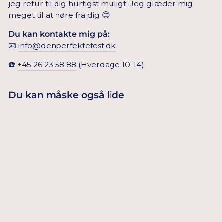
jeg retur til dig hurtigst muligt. Jeg glæder mig
meget til at høre fra dig 😊
Du kan kontakte mig på:
📧
info@denperfektefest.dk
☎️
+45 26 23 58 88
(Hverdage 10-14)
Du kan måske også lide
SKY BLUE
SUGERØR 12
15,00 Dkr
STK.