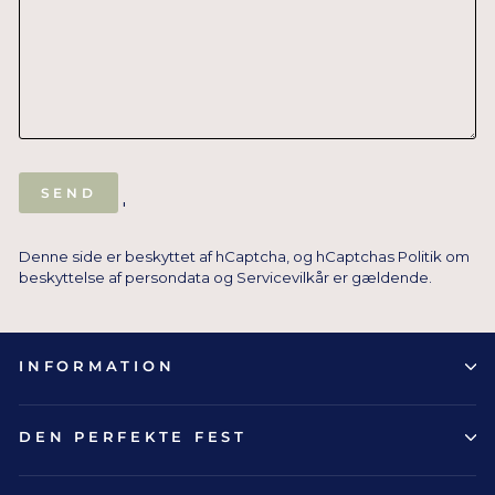
SEND
SEND
'
Denne side er beskyttet af hCaptcha, og hCaptchas
Politik om
beskyttelse af persondata
og
Servicevilkår
er gældende.
INFORMATION
DEN PERFEKTE FEST