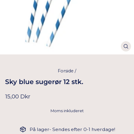
Forside
/
Sky blue sugerør 12 stk.
Normal
15,00 Dkr
pris
Moms inkluderet
På lager- Sendes efter 0-1 hverdage!