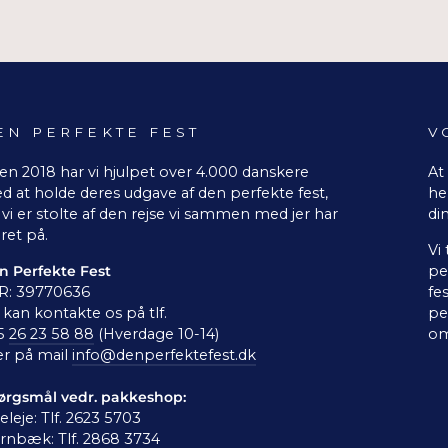
EN PERFEKTE FEST
V
en 2018 har vi hjulpet over 4.000 danskere
At
d at holde deres udgave af den perfekte fest,
he
vi er stolte af den rejse vi sammen med jer har
di
ret på.
Vi
n Perfekte Fest
pe
R: 39770636
fe
kan kontakte os på tlf.
pe
5
26 23 58 88
(Hverdage 10-14)
om
er på mail
info@denperfektefest.dk
ørgsmål vedr. pakkeshop:
leleje: Tlf. 2623 5703
rnbæk: Tlf. 2868 3734