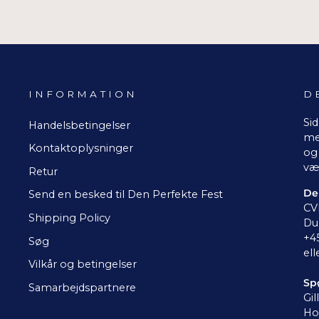
INFORMATION
D
Sid
Handelsbetingelser
me
Kontaktoplysninger
og 
væ
Retur
De
Send en besked til Den Perfekte Fest
CV
Shipping Policy
Du 
+4
Søg
ell
Vilkår og betingelser
Sp
Samarbejdspartnere
Gil
Ho