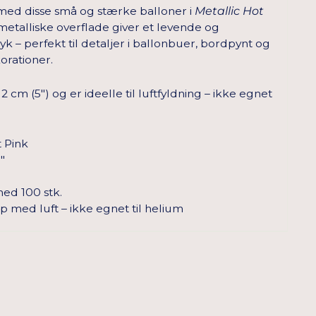
 med disse små og stærke balloner i
Metallic Hot
metalliske overflade giver et levende og
k – perfekt til detaljer i ballonbuer, bordpynt og
orationer.
 cm (5") og er ideelle til luftfyldning – ikke egnet
 Pink
"
ed 100 stk.
p med luft – ikke egnet til helium