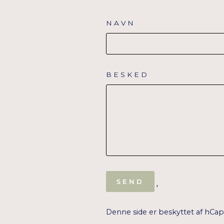
NAVN
BESKED
SEND
SEND
'
Denne side er beskyttet af hCa