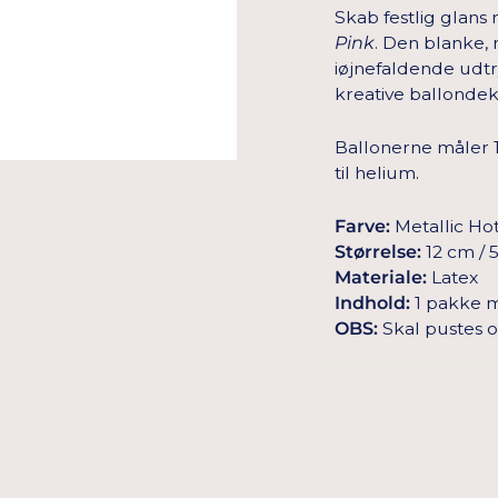
Skab festlig glans
Pink
. Den blanke, 
iøjnefaldende udtry
kreative ballondek
Ballonerne måler 12
til helium.
Farve:
Metallic Hot
Størrelse:
12 cm / 5
Materiale:
Latex
Indhold:
1 pakke m
OBS:
Skal pustes o