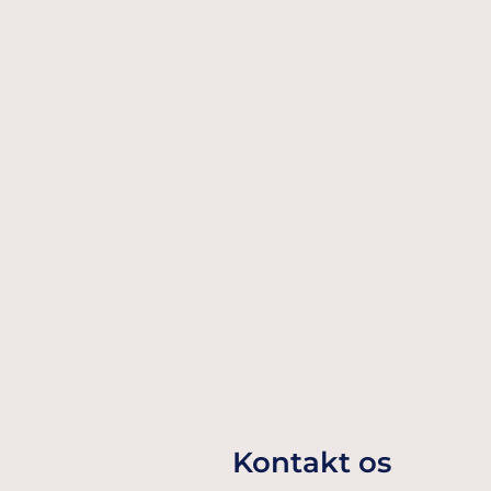
SMÅ BALLONER I METALLIC HOT
PINK 12 CM 100 STK.
69,00 Dkr
TILFØJ TIL KURV
Kontakt os