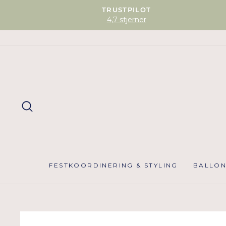
TRUSTPILOT
4,7 stjerner
SØG
FESTKOORDINERING & STYLING
BALLO