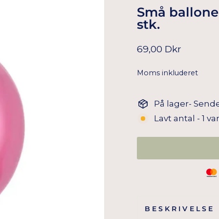
Små balloner
stk.
Normal
69,00 Dkr
pris
Moms inkluderet
På lager- Sende
Lavt antal - 1 va
BESKRIVELSE