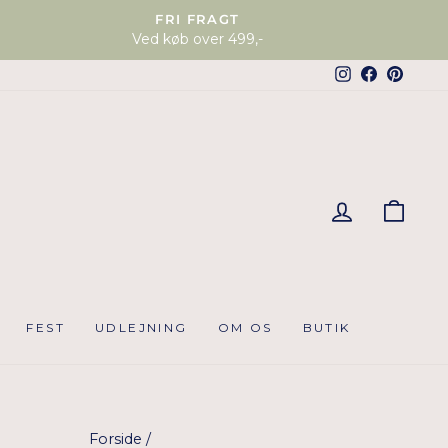
FRI FRAGT
Ved køb over 499,-
Instagram
Faceboo
Pinter
KUR
FEST
UDLEJNING
OM OS
BUTIK
Forside
/