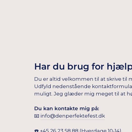
Har du brug for hjæl
Du er altid velkommen til at skrive til 
Udfyld nedenstående kontaktformular, s
muligt. Jeg glæder mig meget til at hø
Du kan kontakte mig på:
📧
info@denperfektefest.dk
☎️
+45 26 23 58 88
(Hverdage 10-14)