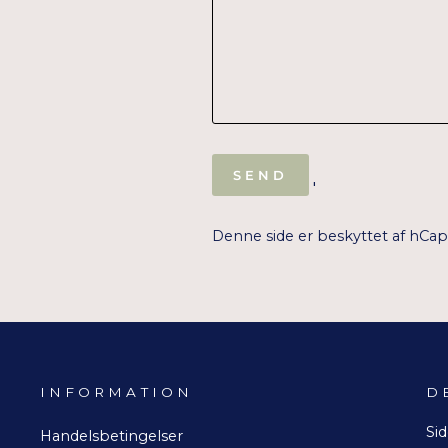
SEND
SEND
'
Denne side er beskyttet af hCa
INFORMATION
D
Sid
Handelsbetingelser