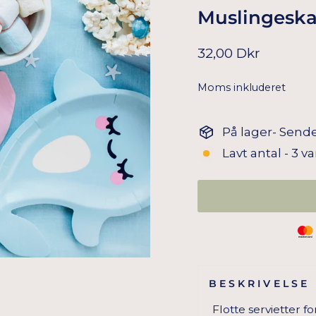
Muslingeskal 
Normal
32,00 Dkr
pris
Moms inkluderet
På lager- Sende
Lavt antal - 3 v
BESKRIVELSE
Flotte servietter 