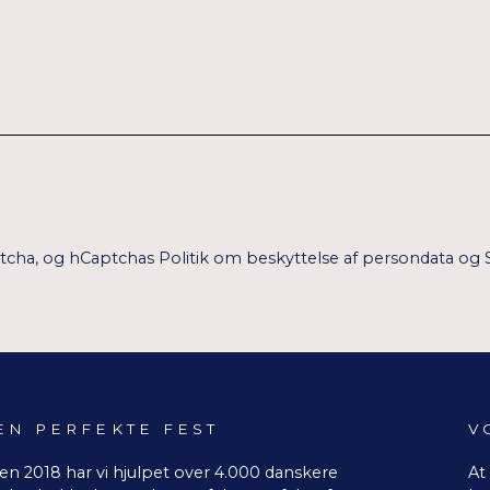
ptcha, og hCaptchas
Politik om beskyttelse af persondata
og
EN PERFEKTE FEST
V
en 2018 har vi hjulpet over 4.000 danskere
At