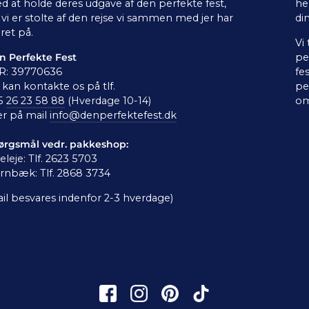
d at holde deres udgave af den perfekte fest,
he
vi er stolte af den rejse vi sammen med jer har
di
ret på.
Vi
n Perfekte Fest
pe
R: 39770636
fe
kan kontakte os på tlf.
pe
5
26 23 58 88
(Hverdage 10-14)
om
er på mail
info@denperfektefest.dk
ørgsmål vedr. pakkeshop:
leleje: Tlf. 2623 5703
rnbæk: Tlf. 2868 3734
il besvares indenfor 2-3 hverdage)