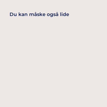
Du kan måske også lide
MUSLINGESKAL SERVIETTER 13 X
12, 5 CM