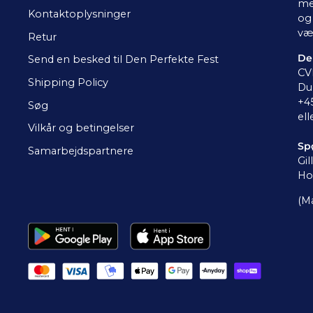
me
Kontaktoplysninger
og 
væ
Retur
De
Send en besked til Den Perfekte Fest
CV
Shipping Policy
Du 
+4
Søg
ell
Vilkår og betingelser
Sp
Samarbejdspartnere
Gil
Ho
(Ma