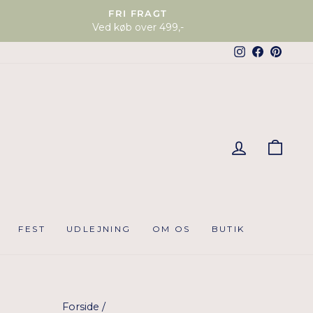
FRI FRAGT
Ved køb over 499,-
Instagram
Faceboo
Pinter
KUR
FEST
UDLEJNING
OM OS
BUTIK
Forside
/