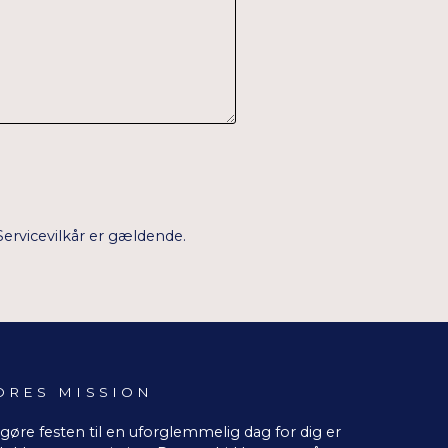
Servicevilkår
er gældende.
ORES MISSION
 gøre festen til en uforglemmelig dag for dig er