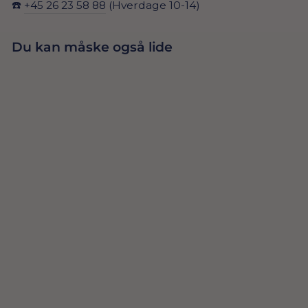
☎️
+45 26 23 58 88
(Hverdage 10-14)
Du kan måske også lide
GURLI GRIS
GUIRLANDE
39,00 Dkr
TILFØJ TIL
KURV