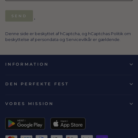
SEND
SEND
'
Denne side er beskyttet af hCaptcha, og hCaptchas
Politik om
beskyttelse af persondata
og
Servicevilkår
er gældende.
INFORMATION
DEN PERFEKTE FEST
VORES MISSION