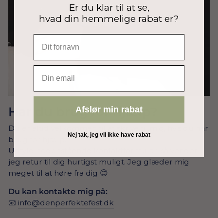
Er du klar til at se,
hvad din hemmelige rabat er?
EMAIL
Har du brug for hjælp?
Afslør min rabat
Du er altid velkommen til at skrive til mig, hvis du har
Nej tak, jeg vil ikke have rabat
brug for hjælp.
Udfyld nedenstående kontaktformular, så vender
jeg retur til dig hurtigst muligt. Jeg glæder mig
meget til at høre fra dig 😊
Du kan kontakte mig på:
📧
info@denperfektefest.dk