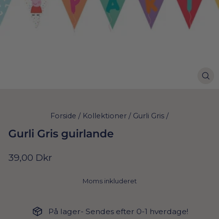
Forside
/
Kollektioner
/
Gurli Gris
/
Gurli Gris guirlande
Normal
39,00 Dkr
pris
Moms inkluderet
På lager- Sendes efter 0-1 hverdage!