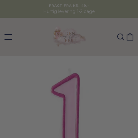
FRAGT FRA KR. 49,-
Hurtig levering 1-2 dage
SØG
K