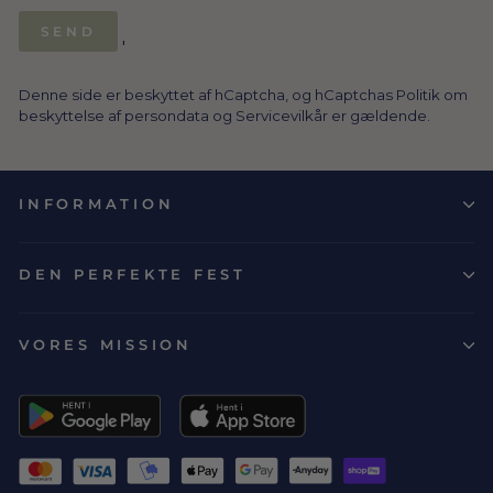
SEND
SEND
'
Denne side er beskyttet af hCaptcha, og hCaptchas
Politik om
beskyttelse af persondata
og
Servicevilkår
er gældende.
INFORMATION
DEN PERFEKTE FEST
VORES MISSION