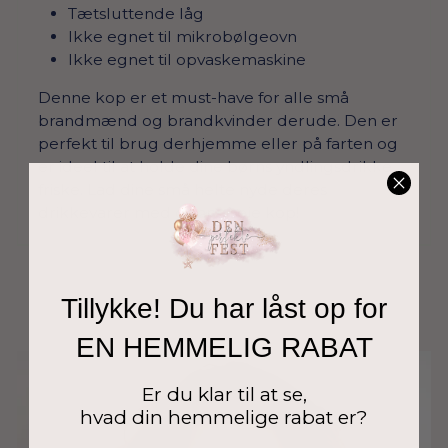
Tætsluttende låg
Ikke egnet til mikrobølgeovn
Ikke egnet til opvaskemaskine
Denne kop er et must-have for alle små
brandmænd og brandkvinder derude. Den er
perfekt til brug derhjemme eller på farten og
er ideel til at holde dine børns yndlingsdrikke
friske. Lad dine små helte nyde deres
drikkevarer med denne seje kop!
Tillykke! Du har låst op for
EN HEMMELIG RABAT
Er du klar til at se,
hvad din hemmelige rabat er?