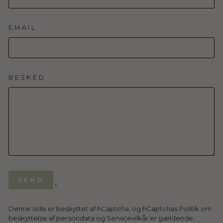
EMAIL
BESKED
SEND
SEND
'
Denne side er beskyttet af hCaptcha, og hCaptchas
Politik om
beskyttelse af persondata
og
Servicevilkår
er gældende.