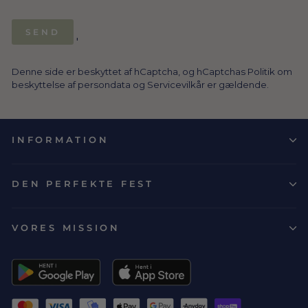
SEND
SEND
'
Denne side er beskyttet af hCaptcha, og hCaptchas
Politik om
beskyttelse af persondata
og
Servicevilkår
er gældende.
INFORMATION
DEN PERFEKTE FEST
VORES MISSION