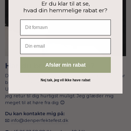
Er du klar til at se,
hvad din hemmelige rabat er?
EMAIL
Har du brug for hjælp?
Afslør min rabat
Du er altid velkommen til at skrive til mig, hvis du har
Nej tak, jeg vil ikke have rabat
brug for hjælp.
Udfyld nedenstående kontaktformular, så vender
jeg retur til dig hurtigst muligt. Jeg glæder mig
meget til at høre fra dig 😊
Du kan kontakte mig på:
📧
info@denperfektefest.dk