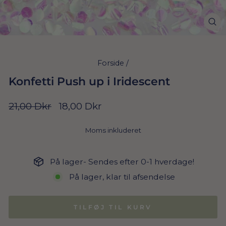
Forside
/
Konfetti Push up i Iridescent
Normal
Udsalgs
21,00 Dkr
18,00 Dkr
pris
pris
Moms inkluderet
På lager- Sendes efter 0-1 hverdage!
På lager, klar til afsendelse
TILFØJ TIL KURV