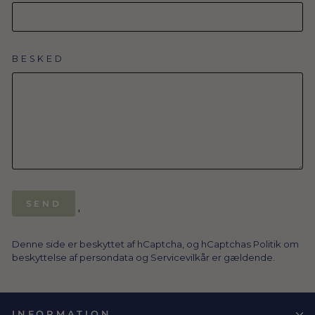
BESKED
SEND
SEND
'
Denne side er beskyttet af hCaptcha, og hCaptchas
Politik om
beskyttelse af persondata
og
Servicevilkår
er gældende.
INFORMATION