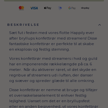
BESKRIVELSE
Sæt fut i festen med vores flotte Happily ever
after bryllups konfettirør med streamers! Disse
fantastiske konfettirør er perfekte til at skabe
en eksplosiv og festlig stemning.
Vores konfettirør med streamers i hvid og guld
har en imponerende rækkelængde på ca. 6
meter. Når du aktiverer røret, vil det skyde en
regnbue af streamers ud i luften, der danser
og svæver og spreder glæde til alle omkring.
Disse konfettirør er nemme at bruge og tilføjer
et overraskelseselement til enhver festlig
lejlighed. Uanset om det er en bryllupsfest
eller en anden begivenhed, vil vores konfettirør