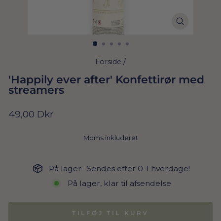
Forside
/
'Happily ever after' Konfettirør med
streamers
Normal
49,00 Dkr
pris
Moms inkluderet
På lager- Sendes efter 0-1 hverdage!
På lager, klar til afsendelse
TILFØJ TIL KURV