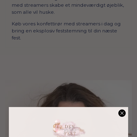
med streamers skabe et mindeværdigt øjeblik,
som alle vil huske.
Køb vores konfettirør med streamers i dag og
bring en eksplosiv feststemning til din næste
fest.