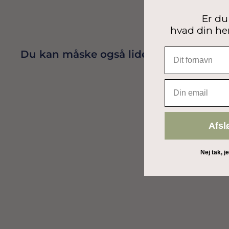
Er du 
hvad din he
Du kan måske også lide
EMAIL
Afsl
Nej tak, j