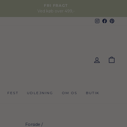
FRI FRAGT
Ved køb over 499,-
Instagram
Faceboo
Pinter
KUR
FEST
UDLEJNING
OM OS
BUTIK
Forside
/