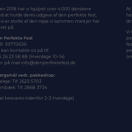
en 2018 har vi hjulpet over 4.000 danskere
At
d at holde deres udgave af den perfekte fest,
he
vi er stolte af den rejse vi sammen med jer har
di
ret på.
Vi
n Perfekte Fest
pe
R: 39770636
fe
kan kontakte os på tlf.
pe
5
26 23 58 88
(Hverdage 10-14)
om
er på mail
info@denperfektefest.dk
ørgsmål vedr. pakkeshop:
leleje: Tlf. 2623 5703
rnbæk: Tlf. 2868 3734
il besvares indenfor 2-3 hverdage)