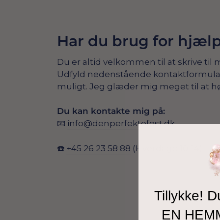
Har du brug for hjæl
Du er altid velkommen til at skrive til 
Udfyld nedenstående kontaktformular, s
muligt. Jeg glæder mig meget til at hø
Du kan kontakte mig på:
📧
info@denperfektefest.dk
☎️
+45 26 23 58 88
(Hverdage 10-14)
Tillykke! D
EN HEM