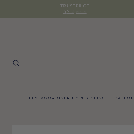
TRUSTPILOT
4,7 stjerner
SØG
FESTKOORDINERING & STYLING
BALLO