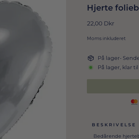
Hjerte folieb
Normal
22,00 Dkr
pris
Moms inkluderet
På lager- Sende
På lager, klar t
BESKRIVELSE
Bedårende hjerteba