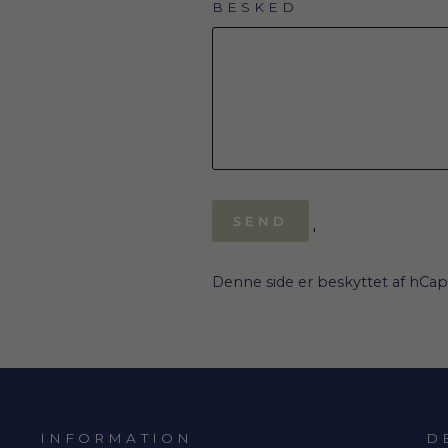
BESKED
SEND
SEND
'
Denne side er beskyttet af hCa
INFORMATION
D