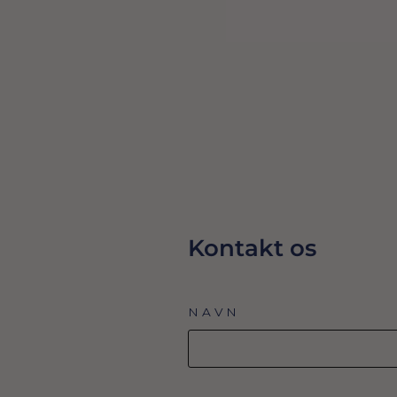
HJERTE FOLIEBALLON I SØLV 35 CM
22,00 Dkr
TILFØJ TIL KURV
Kontakt os
NAVN