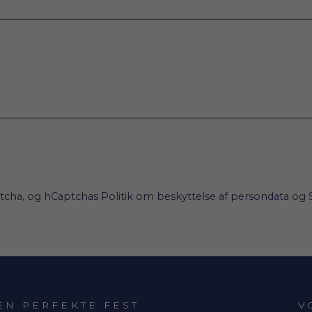
ptcha, og hCaptchas
Politik om beskyttelse af persondata
og
EN PERFEKTE FEST
V