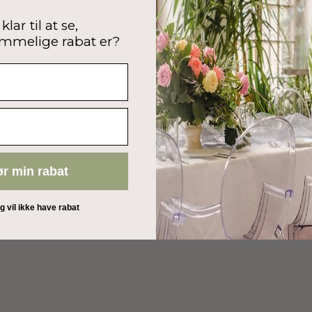
klar til at se,
mmelige rabat er?
ør min rabat
eg vil ikke have rabat