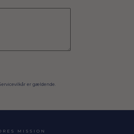
Servicevilkår
er gældende.
ORES MISSION