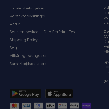
Sid
Handelsbetingelser
me
Kontaktoplysninger
og 
væ
Retur
De
Send en besked til Den Perfekte Fest
CV
Shipping Policy
Du 
+4
Søg
ell
Vilkår og betingelser
Sp
Samarbejdspartnere
Gil
Ho
(Ma