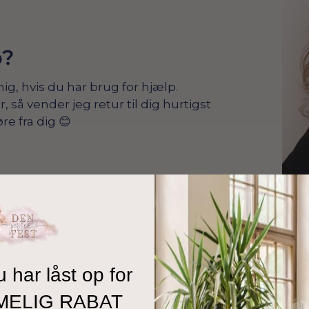
p?
mig, hvis du har brug for hjælp.
å vender jeg retur til dig hurtigst
re fra dig 😊
u har låst op for
MELIG RABAT