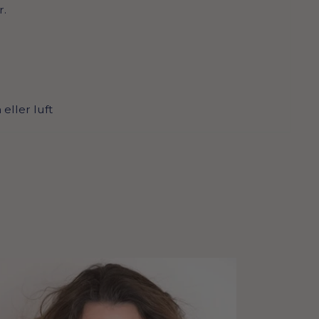
r.
"
eller luft