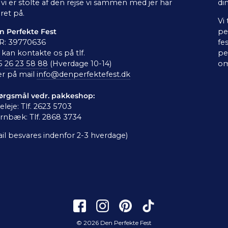
vi er stolte af den rejse vi sammen med jer har
di
ret på.
Vi
n Perfekte Fest
pe
R: 39770636
fe
kan kontakte os på tlf.
pe
5
26 23 58 88
(Hverdage 10-14)
om
er på mail
info@denperfektefest.dk
ørgsmål vedr. pakkeshop:
leleje: Tlf. 2623 5703
rnbæk: Tlf. 2868 3734
il besvares indenfor 2-3 hverdage)
© 2026 Den Perfekte Fest