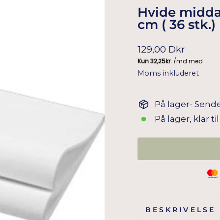
Hvide middag
cm ( 36 stk.)
Normal
129,00 Dkr
pris
Moms inkluderet
På lager- Sende
På lager, klar t
BESKRIVELSE