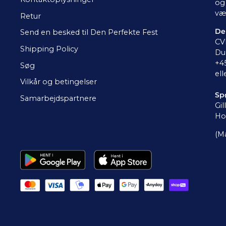
og 
væ
Retur
De
Send en besked til Den Perfekte Fest
CV
Shipping Policy
Du 
+4
Søg
ell
Vilkår og betingelser
Sp
Samarbejdspartnere
Gil
Ho
(Ma