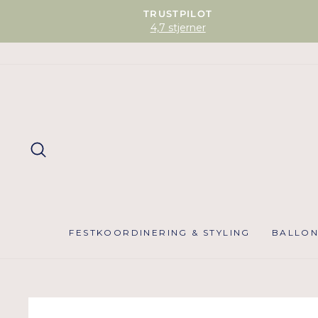
TRUSTPILOT
4,7 stjerner
SØG
FESTKOORDINERING & STYLING
BALLO