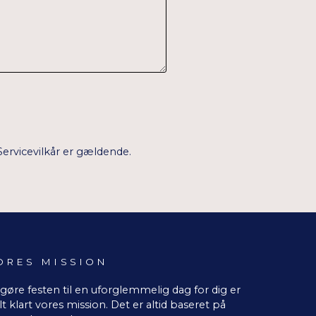
Servicevilkår
er gældende.
ORES MISSION
 gøre festen til en uforglemmelig dag for dig er
lt klart vores mission. Det er altid baseret på