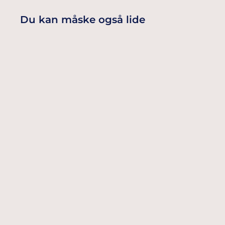
Du kan måske også lide
HVIDE MIDDAGSERVIETTER
DUNILIN 48 X 48 CM ( 36 STK.)
129,00 Dkr