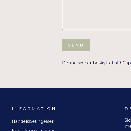
SEND
SEND
'
Denne side er beskyttet af hCa
INFORMATION
D
Sid
Handelsbetingelser
me
Kontaktoplysninger