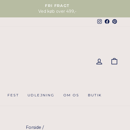
FRI FRAGT
Ved køb over 499,-
Instagram
Faceboo
Pinter
KUR
FEST
UDLEJNING
OM OS
BUTIK
Forside
/