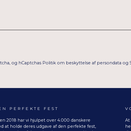
ptcha, og hCaptchas
Politik om beskyttelse af persondata
og
EN PERFEKTE FEST
V
en 2018 har vi hjulpet over 4.000 danskere
At
d at holde deres udgave af den perfekte fest,
he