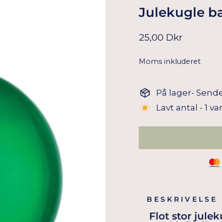
Julekugle b
Normal
25,00 Dkr
pris
Moms inkluderet
På lager- Sende
Lavt antal - 1 va
BESKRIVELSE
Flot stor jule