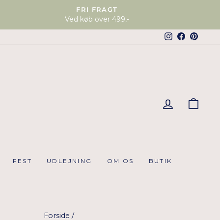
FRI FRAGT
Ved køb over 499,-
Instagram
Faceboo
Pinter
KUR
FEST
UDLEJNING
OM OS
BUTIK
Forside
/