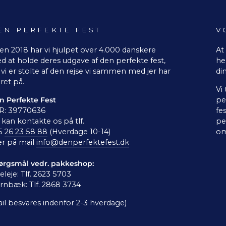
EN PERFEKTE FEST
V
en 2018 har vi hjulpet over 4.000 danskere
At
d at holde deres udgave af den perfekte fest,
he
vi er stolte af den rejse vi sammen med jer har
di
ret på.
Vi
n Perfekte Fest
pe
R: 39770636
fe
kan kontakte os på tlf.
pe
5
26 23 58 88
(Hverdage 10-14)
om
er på mail
info@denperfektefest.dk
ørgsmål vedr. pakkeshop:
leleje: Tlf. 2623 5703
rnbæk: Tlf. 2868 3734
il besvares indenfor 2-3 hverdage)