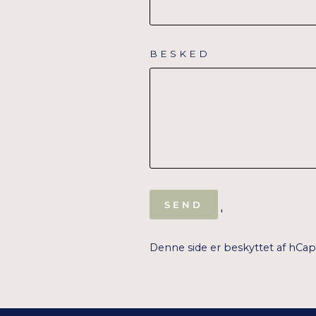
BESKED
SEND
SEND
'
Denne side er beskyttet af hCa