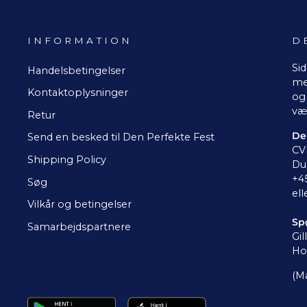
INFORMATION
D
Sid
Handelsbetingelser
me
Kontaktoplysninger
og 
væ
Retur
De
Send en besked til Den Perfekte Fest
CV
Shipping Policy
Du 
+4
Søg
ell
Vilkår og betingelser
Sp
Samarbejdspartnere
Gil
Ho
(Ma