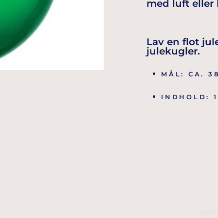
med luft eller
Lav en flot j
julekugler.
MÅL: CA. 3
INDHOLD: 1