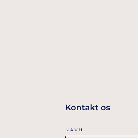
JULEKUGLE BALLON GRØN
25,00 Dkr
TILFØJ TIL KURV
Kontakt os
NAVN