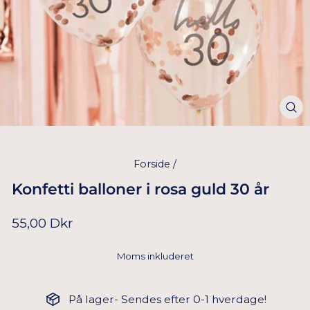
Forside
/
Konfetti balloner i rosa guld 30 år
Normal
55,00 Dkr
pris
Moms inkluderet
På lager- Sendes efter 0-1 hverdage!