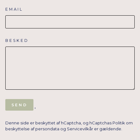
EMAIL
BESKED
SEND
SEND
'
Denne side er beskyttet af hCaptcha, og hCaptchas
Politik om
beskyttelse af persondata
og
Servicevilkår
er gældende.