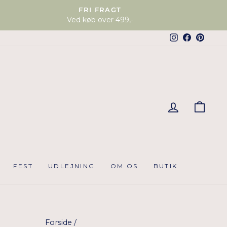
FRI FRAGT
Ved køb over 499,-
Instagram
Faceboo
Pinter
KUR
FEST
UDLEJNING
OM OS
BUTIK
Forside
/