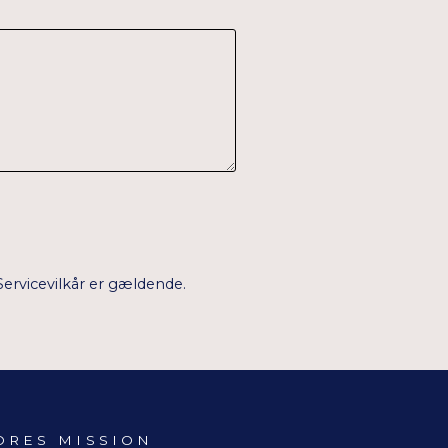
Servicevilkår
er gældende.
ORES MISSION