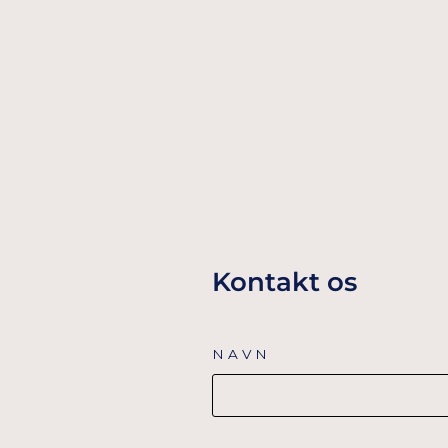
LANTERNER - JUST MARRIED
69,00 Dkr
TILFØJ TIL KURV
Kontakt os
NAVN