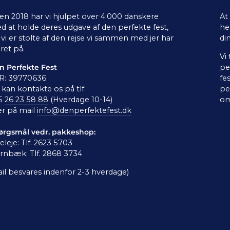
en 2018 har vi hjulpet over 4.000 danskere
At
d at holde deres udgave af den perfekte fest,
he
vi er stolte af den rejse vi sammen med jer har
di
ret på.
Vi
n Perfekte Fest
pe
R: 39770636
fe
kan kontakte os på tlf.
pe
5
26 23 58 88
(Hverdage 10-14)
om
er på mail
info@denperfektefest.dk
ørgsmål vedr. pakkeshop:
leleje: Tlf. 2623 5703
rnbæk: Tlf. 2868 3734
il besvares indenfor 2-3 hverdage)