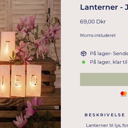
Lanterner - 
Normal
69,00 Dkr
pris
Moms inkluderet
På lager- Sende
På lager, klar t
BESKRIVELSE
Lanterner til lys,