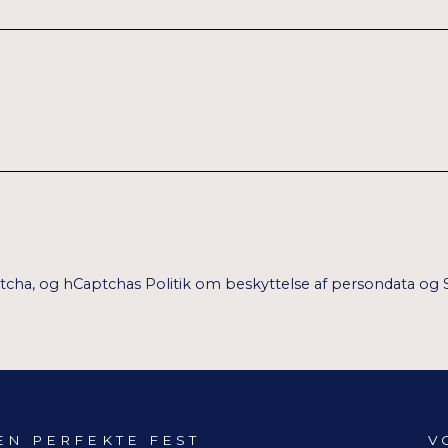
ptcha, og hCaptchas
Politik om beskyttelse af persondata
og
EN PERFEKTE FEST
V