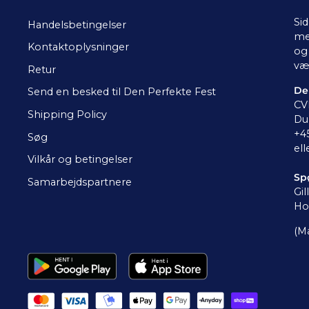
Sid
Handelsbetingelser
me
Kontaktoplysninger
og 
væ
Retur
De
Send en besked til Den Perfekte Fest
CV
Shipping Policy
Du 
+4
Søg
ell
Vilkår og betingelser
Sp
Samarbejdspartnere
Gil
Ho
(Ma