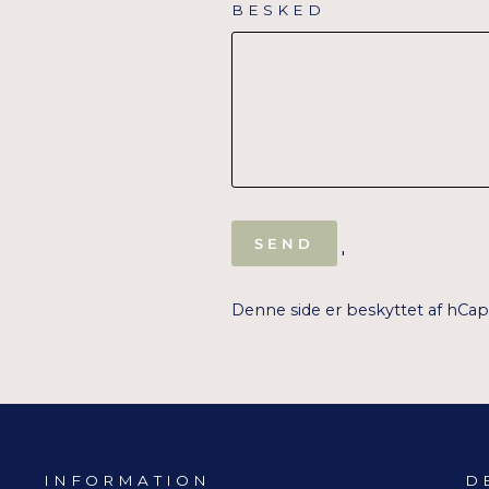
BESKED
SEND
SEND
'
Denne side er beskyttet af hCa
INFORMATION
D