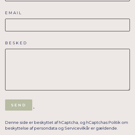
EMAIL
BESKED
SEND
SEND
'
Denne side er beskyttet af hCaptcha, og hCaptchas
Politik om
beskyttelse af persondata
og
Servicevilkår
er gældende.