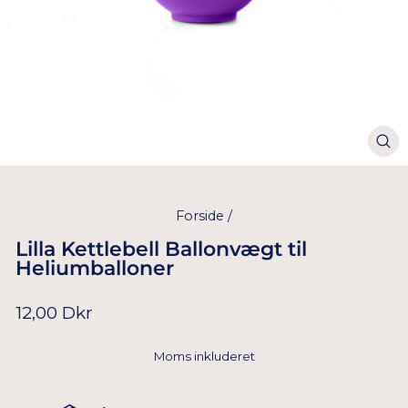
Forside
/
Lilla Kettlebell Ballonvægt til
Heliumballoner
Normal
12,00 Dkr
pris
Moms inkluderet