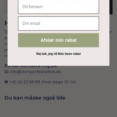
EMAIL
Har du brug for hjælp?
Du er altid velkommen til at skrive til mig, hvis du har
brug for hjælp.
Afslør min rabat
Udfyld nedenstående kontaktformular, så vender
jeg retur til dig hurtigst muligt. Jeg glæder mig
Nej tak, jeg vil ikke have rabat
meget til at høre fra dig 😊
Du kan kontakte mig på:
📧
info@denperfektefest.dk
☎️
+45 26 23 58 88
(Hverdage 10-14)
Du kan måske også lide