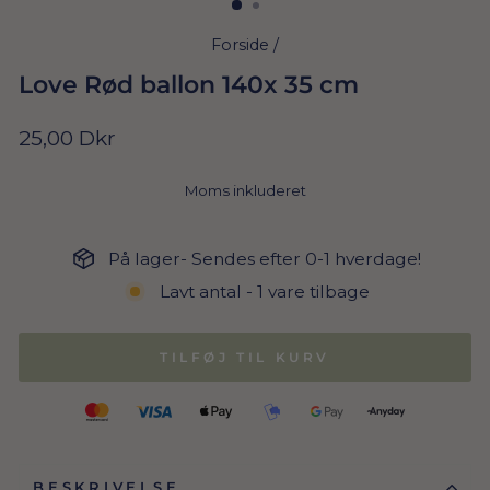
Forside
/
Love Rød ballon 140x 35 cm
Normal
25,00 Dkr
pris
Moms inkluderet
På lager- Sendes efter 0-1 hverdage!
Lavt antal - 1 vare tilbage
TILFØJ TIL KURV
BESKRIVELSE