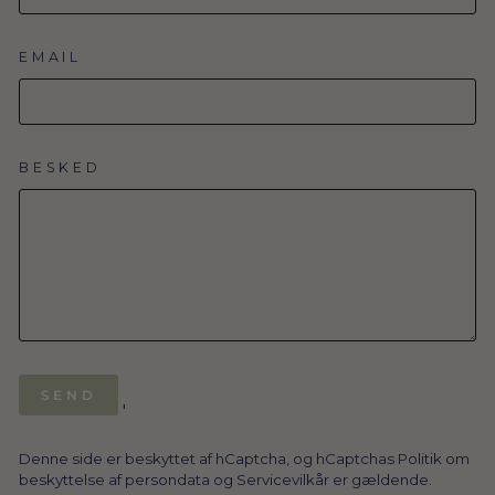
EMAIL
BESKED
SEND
SEND
'
Denne side er beskyttet af hCaptcha, og hCaptchas
Politik om
beskyttelse af persondata
og
Servicevilkår
er gældende.