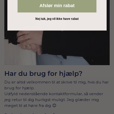
Afslør min rabat
Nej tak, jeg vil ikke have rabat
Har du brug for hjælp?
Du er altid velkommen til at skrive til mig, hvis du har
brug for hjælp.
Udfyld nedenstående kontaktformular, så vender
jeg retur til dig hurtigst muligt. Jeg glæder mig
meget til at høre fra dig 😊