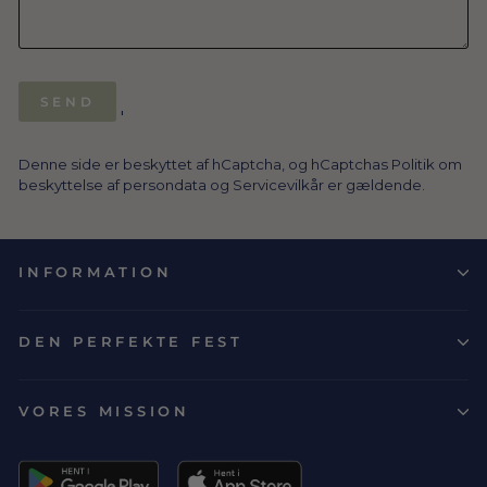
SEND
SEND
'
Denne side er beskyttet af hCaptcha, og hCaptchas
Politik om
beskyttelse af persondata
og
Servicevilkår
er gældende.
INFORMATION
DEN PERFEKTE FEST
VORES MISSION