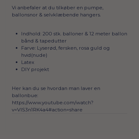
Vi anbefaler at du tilkøber en pumpe,
ballonsnor & selvklæbende hangers.
Indhold: 200 stk. balloner & 12 meter ballon
bånd & tapedutter
Farve: Lyserød, fersken, rosa guld og
hvid(nude)
Latex
DIY projekt
Her kan du se hvordan man laver en
ballonbue:
https://www.youtube.com/watch?
v=VlS3n1RK4a4#action=share