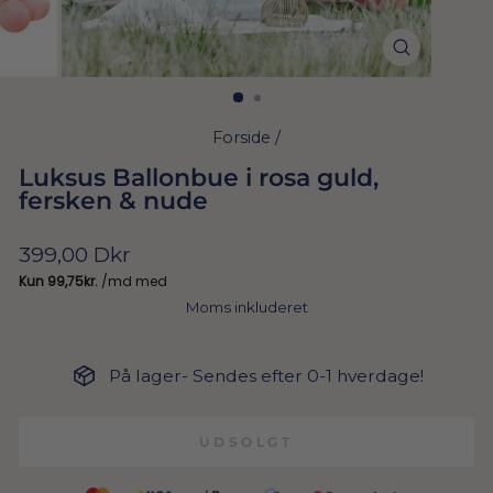
Forside
/
Luksus Ballonbue i rosa guld,
fersken & nude
Normal
399,00 Dkr
pris
Moms inkluderet
På lager- Sendes efter 0-1 hverdage!
UDSOLGT