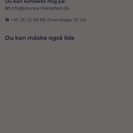
Du kan kontakte mig på:
📧
info@denperfektefest.dk
☎️
+45 26 23 58 88
(Hverdage 10-14)
Du kan måske også lide
Udsolgt
LUKSUS
BALLONBUE I
399,00 Dkr
ROSA GULD,
FERSKEN &
NUDE
UDSOLGT