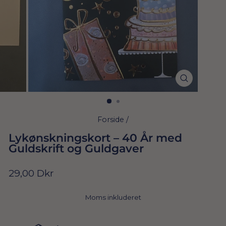
Forside
/
Lykønskningskort – 40 År med
Guldskrift og Guldgaver
Normal
29,00 Dkr
pris
Moms inkluderet