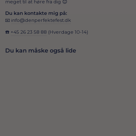
meget til at høre fra dig 😊
Du kan kontakte mig på:
📧
info@denperfektefest.dk
☎️
+45 26 23 58 88
(Hverdage 10-14)
Du kan måske også lide
LYKØNSKNINGS
KORT – 40 ÅR
29,00 Dkr
MED
GULDSKRIFT OG
GULDGAVER