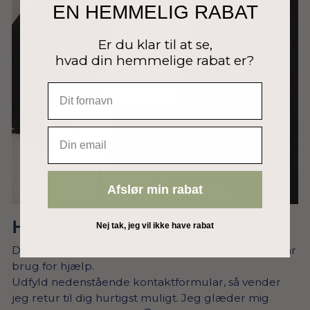
EN HEMMELIG RABAT
Er du klar til at se,
hvad din hemmelige rabat er?
EMAIL
Afslør min rabat
Har du brug for hjælp?
Nej tak, jeg vil ikke have rabat
Du er altid velkommen til at skrive til mig, hvis du har
brug for hjælp.
Udfyld nedenstående kontaktformular, så vender
jeg retur til dig hurtigst muligt. Jeg glæder mig