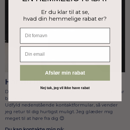
Er du klar til at se,
hvad din hemmelige rabat er?
EMAIL
Afslør min rabat
Har du brug for hjælp?
Nej tak, jeg vil ikke have rabat
Du er altid velkommen til at skrive til mig, hvis du har
brug for hjælp.
Udfyld nedenstående kontaktformular, så vender
jeg retur til dig hurtigst muligt. Jeg glæder mig
meget til at høre fra dig 😊
Du kan kontakte mig på: