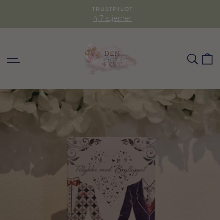
TRUSTPILOT
4,7 stjerner
SØG
K