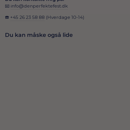
📧
info@denperfektefest.dk
☎️
+45 26 23 58 88
(Hverdage 10-14)
Du kan måske også lide
LYKØNSKNINGS
KORT –
29,00 Dkr
BRYLLUP, 2
MÆND &
SØLVTEKST
TILFØJ TIL
KURV