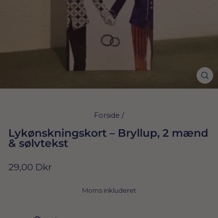
Forside
/
Lykønskningskort – Bryllup, 2 mænd
& sølvtekst
Normal
29,00 Dkr
pris
Moms inkluderet