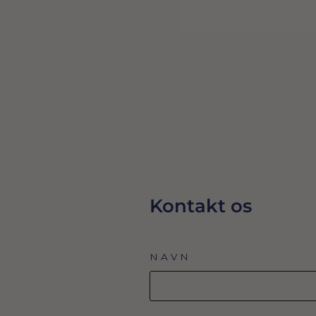
LYKØNSKNINGSKORT
29,00 Dkr
TILFØJ TIL KURV
Kontakt os
NAVN