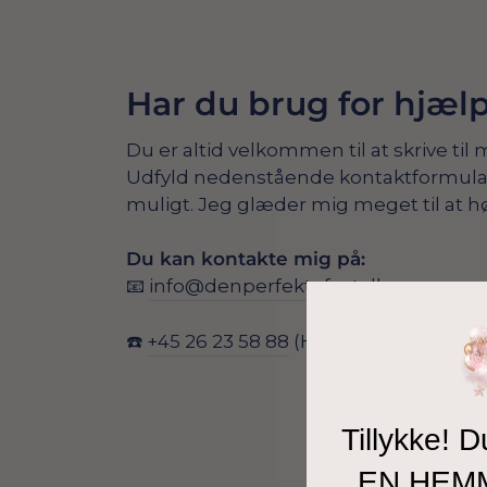
Har du brug for hjæl
Du er altid velkommen til at skrive til 
Udfyld nedenstående kontaktformular, s
muligt. Jeg glæder mig meget til at hø
Du kan kontakte mig på:
📧
info@denperfektefest.dk
☎️
+45 26 23 58 88
(Hverdage 10-14)
Tillykke! D
EN HEM