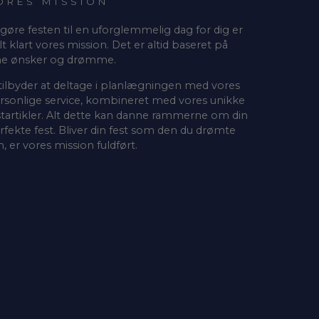
ORES MISSION
 gøre festen til en uforglemmelig dag for dig er
lt klart vores mission. Det er altid baseret på
ne ønsker og drømme.
 tilbyder at deltage i planlægningen med vores
rsonlige service, kombineret med vores unikke
startikler. Alt dette kan danne rammerne om din
rfekte fest. Bliver din fest som den du drømte
, er vores mission fuldført.