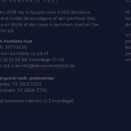
EN PERFEKTE FEST
V
en 2018 har vi hjulpet over 4.000 danskere
At
d at holde deres udgave af den perfekte fest,
he
vi er stolte af den rejse vi sammen med jer har
di
ret på.
Vi
n Perfekte Fest
pe
R: 39770636
fe
kan kontakte os på tlf.
pe
5
26 23 58 88
(Hverdage 10-14)
om
er på mail
info@denperfektefest.dk
ørgsmål vedr. pakkeshop:
leleje: Tlf. 2623 5703
rnbæk: Tlf. 2868 3734
il besvares indenfor 2-3 hverdage)