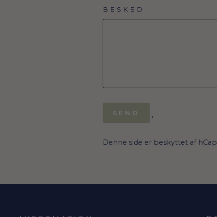
BESKED
SEND
SEND
'
Denne side er beskyttet af hCa