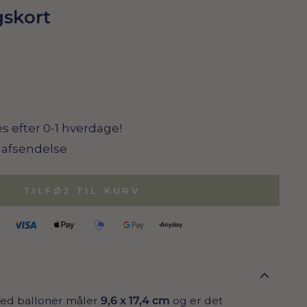
skort
s efter 0-1 hverdage!
il afsendelse
TILFØJ TIL KURV
med balloner måler
9,6 x 17,4 cm
og er det