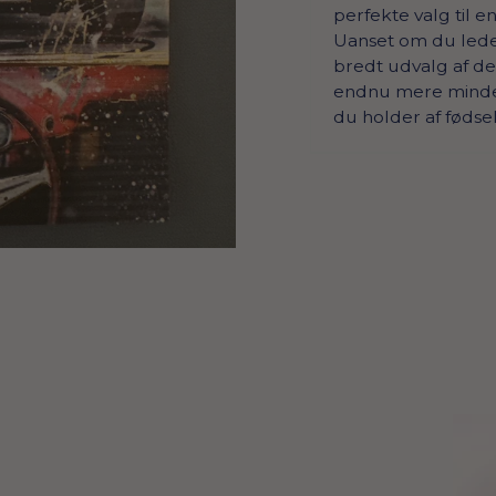
perfekte valg til en
Uanset om du leder e
bredt udvalg af de
endnu mere mindev
du holder af fødse