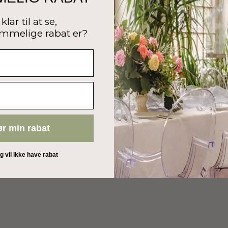
klar til at se,
mmelige rabat er?
ør min rabat
eg vil ikke have rabat