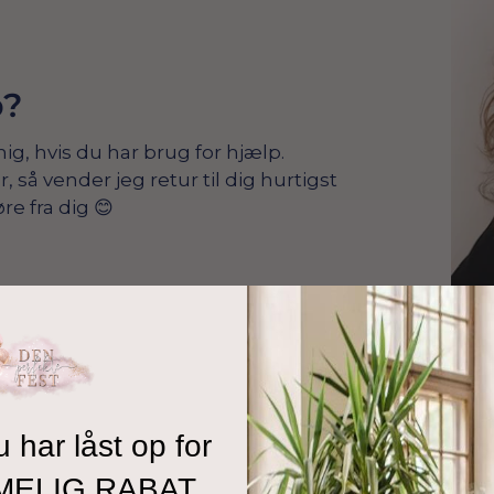
p?
mig, hvis du har brug for hjælp.
å vender jeg retur til dig hurtigst
re fra dig 😊
u har låst op for
MELIG RABAT