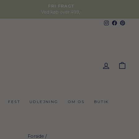
FRI FRAGT
Ved køb over 499,-
Instagram
Faceboo
Pinter
KUR
FEST
UDLEJNING
OM OS
BUTIK
Forside
/