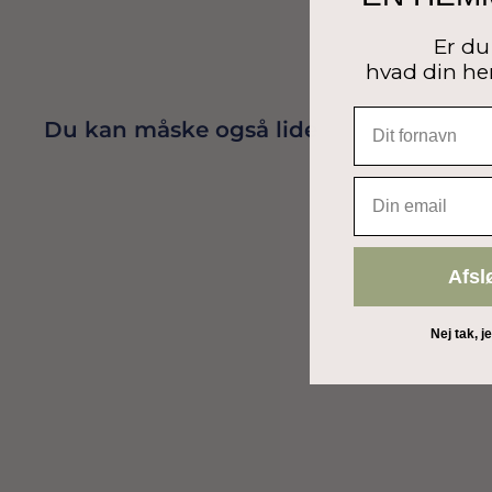
Er du 
hvad din he
Du kan måske også lide
EMAIL
Afsl
Nej tak, j