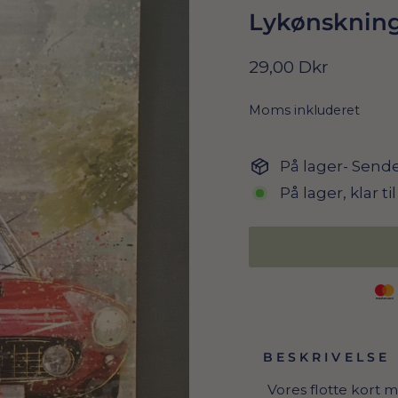
Lykønskning
Normal
29,00 Dkr
pris
Moms inkluderet
På lager- Sende
På lager, klar t
BESKRIVELSE
Vores flotte kort 