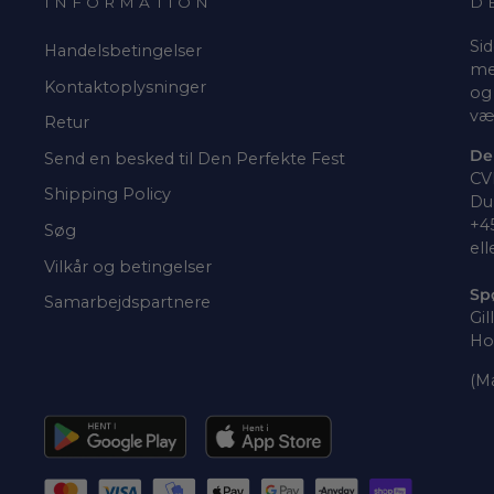
INFORMATION
D
Sid
Handelsbetingelser
me
Kontaktoplysninger
og 
væ
Retur
De
Send en besked til Den Perfekte Fest
CV
Shipping Policy
Du 
+4
Søg
ell
Vilkår og betingelser
Sp
Samarbejdspartnere
Gil
Ho
(Ma