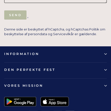
SEND
SEND
'
Denne side er beskyttet af hCaptcha, og hCaptchas
Politik om
beskyttelse af persondata
og
Servicevilkår
er gældende.
INFORMATION
DEN PERFEKTE FEST
VORES MISSION