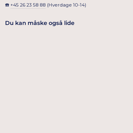
☎️
+45 26 23 58 88
(Hverdage 10-14)
Du kan måske også lide
LYSERØD
CAKETOPPER –
49,00 Dkr
PERFEKT TIL
PRINSESSEFEST
TILFØJ TIL
KURV