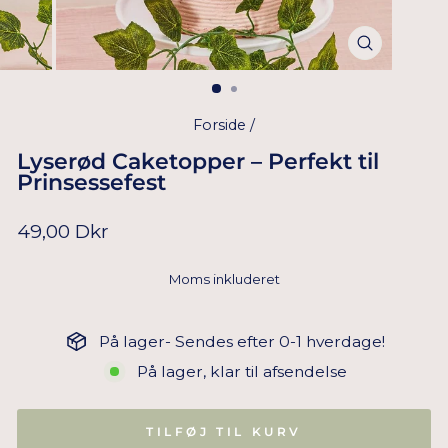
Forside
/
Lyserød Caketopper – Perfekt til
Prinsessefest
Normal
49,00 Dkr
pris
Moms inkluderet
På lager- Sendes efter 0-1 hverdage!
På lager, klar til afsendelse
TILFØJ TIL KURV