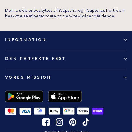
Denne side er beskyttet af hCaptcha, og hCaptchas
Politik om
beskyttelse af persondata
og
Servicevilkår
er gældende.
INFORMATION
DEN PERFEKTE FEST
VORES MISSION