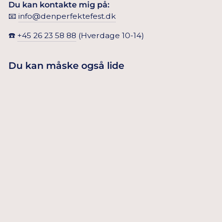
Du kan kontakte mig på:
📧
info@denperfektefest.dk
☎️
+45 26 23 58 88
(Hverdage 10-14)
Du kan måske også lide
OMBRE
KAGELYS 20
25,00 Dkr
STK.
TILFØJ TIL
KURV