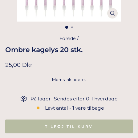
Forside
/
Ombre kagelys 20 stk.
Normal
25,00 Dkr
pris
Moms inkluderet
På lager- Sendes efter 0-1 hverdage!
Lavt antal - 1 vare tilbage
TILFØJ TIL KURV