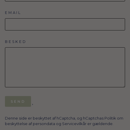
EMAIL
BESKED
SEND
SEND
'
Denne side er beskyttet af hCaptcha, og hCaptchas
Politik om
beskyttelse af persondata
og
Servicevilkår
er gældende.