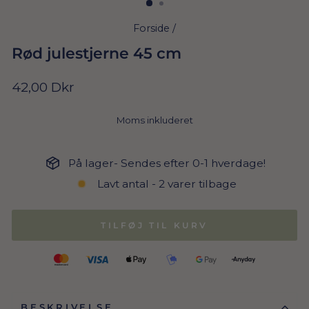
Forside
/
Rød julestjerne 45 cm
Normal
42,00 Dkr
pris
Moms inkluderet
På lager- Sendes efter 0-1 hverdage!
Lavt antal - 2 varer tilbage
TILFØJ TIL KURV
BESKRIVELSE