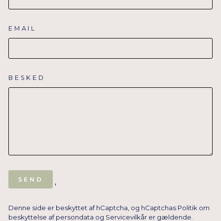
EMAIL
BESKED
SEND
SEND
'
Denne side er beskyttet af hCaptcha, og hCaptchas
Politik om
beskyttelse af persondata
og
Servicevilkår
er gældende.