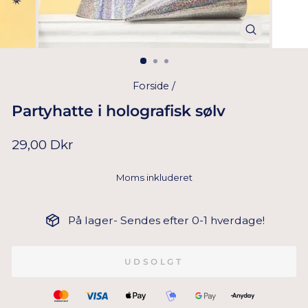
Forside
/
Partyhatte i holografisk sølv
Normal
29,00 Dkr
pris
Moms inkluderet
På lager- Sendes efter 0-1 hverdage!
UDSOLGT