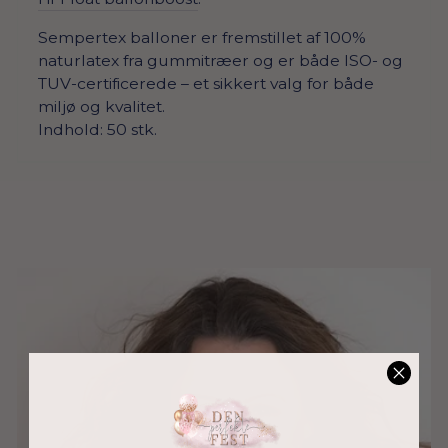
Sempertex balloner er fremstillet af 100%
naturlatex fra gummitræer og er både ISO- og
TUV-certificerede – et sikkert valg for både
miljø og kvalitet.
Indhold: 50 stk.