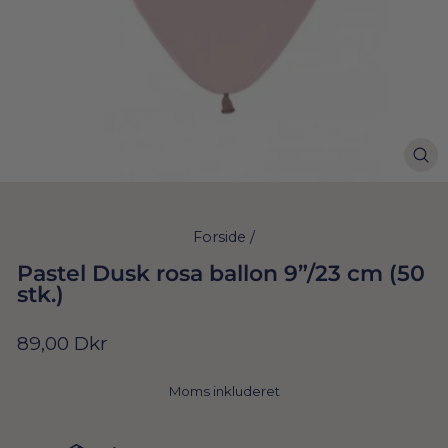
Forside
/
Pastel Dusk rosa ballon 9”/23 cm (50
stk.)
Normal
89,00 Dkr
pris
Moms inkluderet