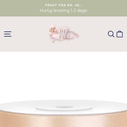
FRAGT FRA KR. 49,-
Hurtig levering 1-2 dage
SØG
K