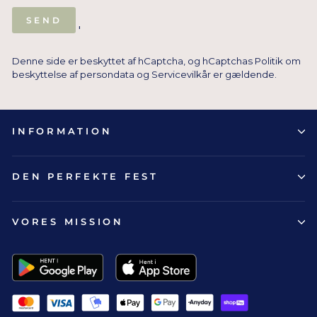
SEND
SEND
'
Denne side er beskyttet af hCaptcha, og hCaptchas
Politik om
beskyttelse af persondata
og
Servicevilkår
er gældende.
INFORMATION
DEN PERFEKTE FEST
VORES MISSION