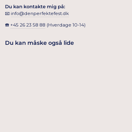
Du kan kontakte mig på:
📧
info@denperfektefest.dk
☎️
+45 26 23 58 88
(Hverdage 10-14)
Du kan måske også lide
SATINBÅND I
SART LYSERØD
25,00 Dkr
12 MM/25 M
TILFØJ TIL