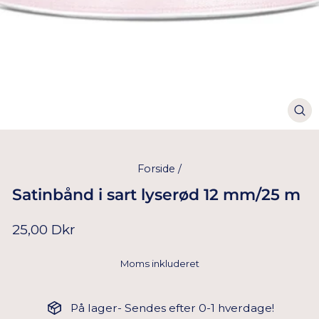
Forside
/
Satinbånd i sart lyserød 12 mm/25 m
Normal
25,00 Dkr
pris
Moms inkluderet
På lager- Sendes efter 0-1 hverdage!