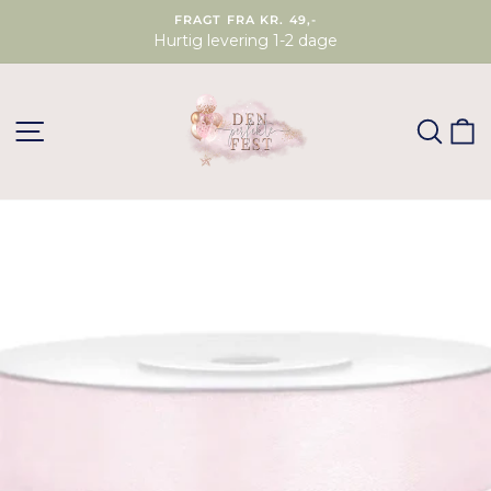
FRAGT FRA KR. 49,-
Hurtig levering 1-2 dage
SØG
K