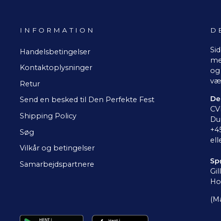
INFORMATION
D
Sid
Handelsbetingelser
me
Kontaktoplysninger
og 
væ
Retur
De
Send en besked til Den Perfekte Fest
CV
Shipping Policy
Du 
+4
Søg
ell
Vilkår og betingelser
Sp
Samarbejdspartnere
Gil
Ho
(Ma