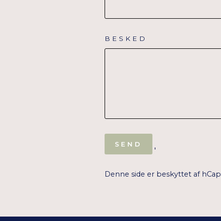
BESKED
SEND
SEND
'
Denne side er beskyttet af hCa