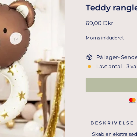
Teddy rangle
Normal
69,00 Dkr
pris
Moms inkluderet
På lager- Sende
Lavt antal - 3 v
BESKRIVELSE
Skab en ekstra sød