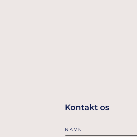
TEDDY RANGLE FOLIEBALLON 45 X
67 CM
69,00 Dkr
TILFØJ TIL KURV
Kontakt os
NAVN