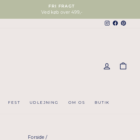
FRI FRAGT
Ved køb over 499,-
Instagram
Faceboo
Pinter
KUR
FEST
UDLEJNING
OM OS
BUTIK
Forside
/