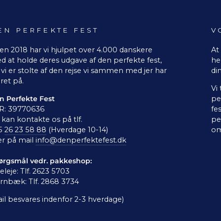
EN PERFEKTE FEST
V
en 2018 har vi hjulpet over 4.000 danskere
At
d at holde deres udgave af den perfekte fest,
he
vi er stolte af den rejse vi sammen med jer har
di
ret på.
Vi
n Perfekte Fest
pe
R: 39770636
fe
kan kontakte os på tlf.
pe
5
26 23 58 88
(Hverdage 10-14)
om
er på mail
info@denperfektefest.dk
ørgsmål vedr. pakkeshop:
leleje: Tlf. 2623 5703
rnbæk: Tlf. 2868 3734
il besvares indenfor 2-3 hverdage)