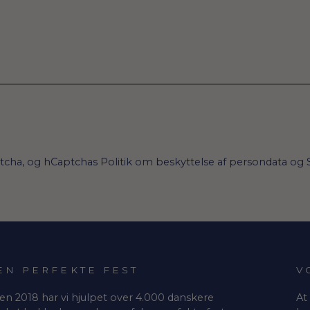
ptcha, og hCaptchas
Politik om beskyttelse af persondata
og
EN PERFEKTE FEST
V
en 2018 har vi hjulpet over 4.000 danskere
At