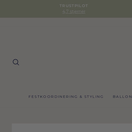
TRUSTPILOT
4,7 stjerner
SØG
FESTKOORDINERING & STYLING
BALLO