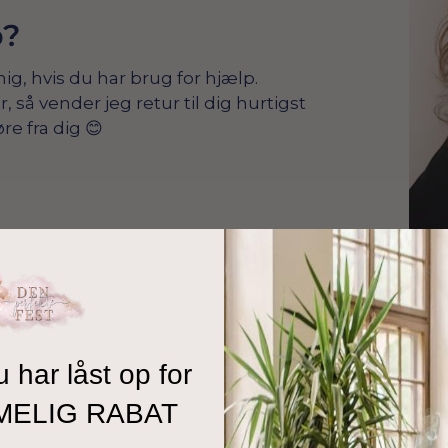
p?
mig, hvis du har brug for hjælp.
å vender jeg retur til dig hurtigst
re fra dig 😊
u har låst op for
MELIG RABAT