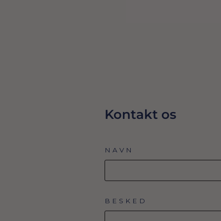
42,00 Dkr
TILFØJ TIL KURV
Kontakt os
NAVN
BESKED