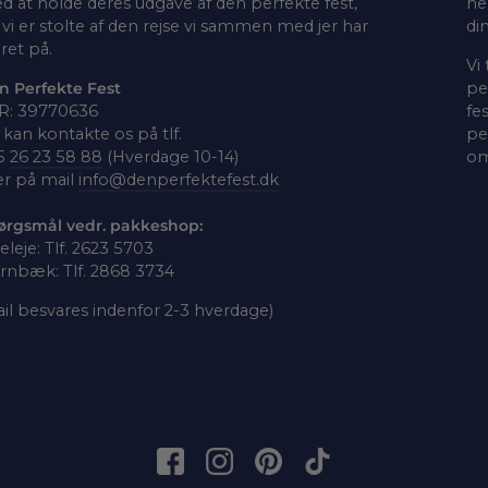
d at holde deres udgave af den perfekte fest,
he
vi er stolte af den rejse vi sammen med jer har
di
ret på.
Vi
n Perfekte Fest
pe
R: 39770636
fe
kan kontakte os på tlf.
pe
5
26 23 58 88
(Hverdage 10-14)
om
er på mail
info@denperfektefest.dk
ørgsmål vedr. pakkeshop:
leleje: Tlf. 2623 5703
rnbæk: Tlf. 2868 3734
il besvares indenfor 2-3 hverdage)