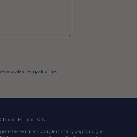
Servicevilkår
er gældende.
ORES MISSION
 gøre festen til en uforglemmelig dag for dig er