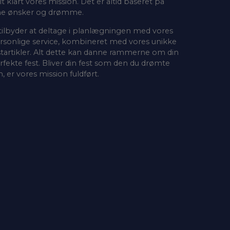
lt klart vores mission. Det er altid baseret på
ne ønsker og drømme.
 tilbyder at deltage i planlægningen med vores
rsonlige service, kombineret med vores unikke
startikler. Alt dette kan danne rammerne om din
rfekte fest. Bliver din fest som den du drømte
, er vores mission fuldført.