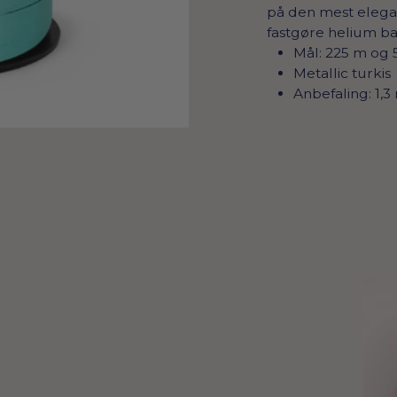
på den mest elegan
fastgøre helium b
Mål: 225 m og
Metallic turkis
Anbefaling: 1,3