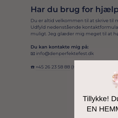
Har du brug for hjæl
Du er altid velkommen til at skrive til 
Udfyld nedenstående kontaktformular, s
muligt. Jeg glæder mig meget til at hø
Du kan kontakte mig på:
📧
info@denperfektefest.dk
☎️
+45 26 23 58 88
(Hverdage 10-14)
Tillykke! D
EN HEM