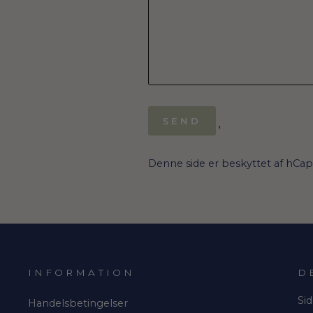
SEND
SEND
'
Denne side er beskyttet af hCa
INFORMATION
D
Sid
Handelsbetingelser