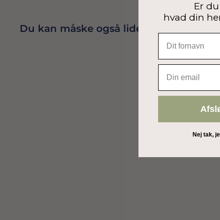
Er du 
hvad din he
Du kan måske også lide
EMAIL
Afsl
Nej tak, j
TURKIS BALLONSNOR 225 M