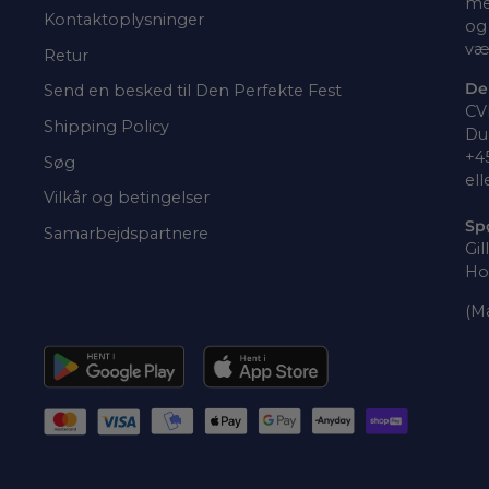
me
Kontaktoplysninger
og 
væ
Retur
De
Send en besked til Den Perfekte Fest
CV
Shipping Policy
Du 
+4
Søg
ell
Vilkår og betingelser
Sp
Samarbejdspartnere
Gil
Ho
(Ma