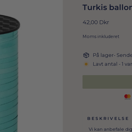
Turkis ballo
Normal
42,00 Dkr
pris
Moms inkluderet
På lager- Sende
Lavt antal - 1 va
BESKRIVELSE
Vi kan anbefale di