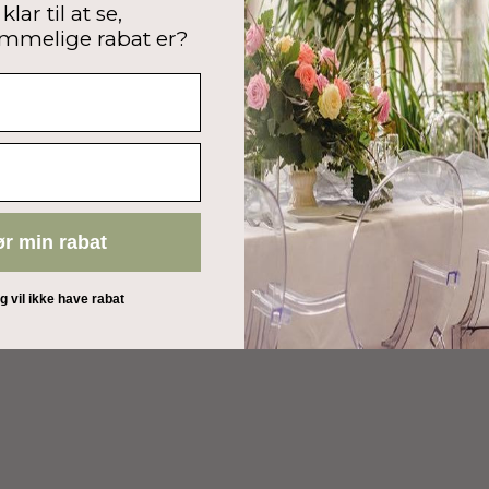
klar til at se,
mmelige rabat er?
ør min rabat
eg vil ikke have rabat