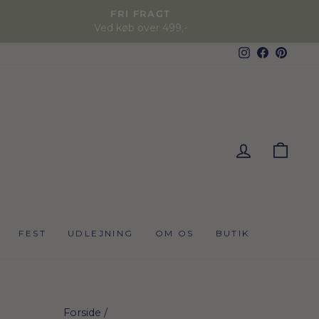
FRI FRAGT
Ved køb over 499,-
Instagram
Faceboo
Pinter
KUR
FEST
UDLEJNING
OM OS
BUTIK
Forside
/