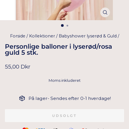
Forside
/
Kollektioner
/
Babyshower lyserød & Guld
/
Personlige balloner i lyserød/rosa
guld 5 stk.
Normal
55,00 Dkr
pris
Moms inkluderet
På lager- Sendes efter 0-1 hverdage!
UDSOLGT