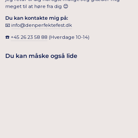
meget til at høre fra dig 😊
Du kan kontakte mig på:
📧
info@denperfektefest.dk
☎️
+45 26 23 58 88
(Hverdage 10-14)
Du kan måske også lide
Udsolgt
PERSONLIGE
BALLONER I
55,00 Dkr
LYSERØD/ROSA
GULD 5 STK.