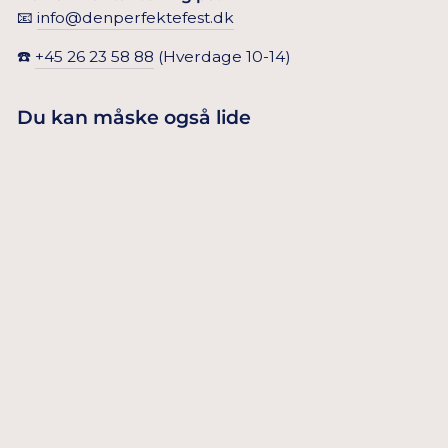
📧
info@denperfektefest.dk
☎️
+45 26 23 58 88
(Hverdage 10-14)
Du kan måske også lide
KÆMPE
KONFETTI
49,00 Dkr
BALLON
TILFØJ TIL
KURV