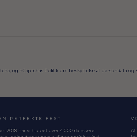
ptcha, og hCaptchas
Politik om beskyttelse af persondata
og
EN PERFEKTE FEST
V
en 2018 har vi hjulpet over 4.000 danskere
At
d at holde deres udgave af den perfekte fest,
he