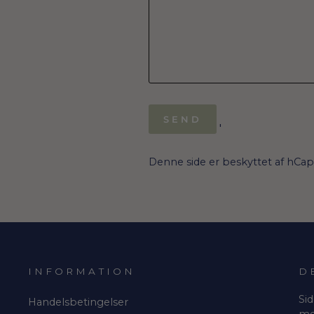
SEND
SEND
'
Denne side er beskyttet af hCa
INFORMATION
D
Sid
Handelsbetingelser
me