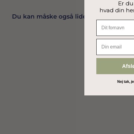
Er du 
hvad din he
Du kan måske også lide
Udsolgt
EMAIL
Afsl
Nej tak, j
FØDSELSDAGSLYS I GULD, 12.5CM