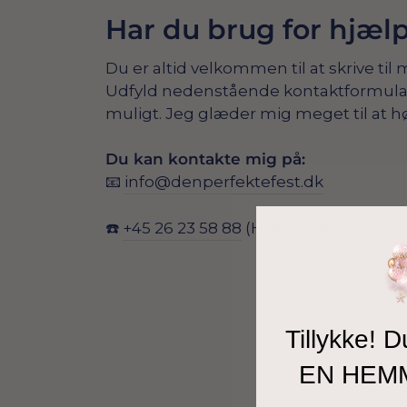
Har du brug for hjæl
Du er altid velkommen til at skrive til 
Udfyld nedenstående kontaktformular, s
muligt. Jeg glæder mig meget til at hø
Du kan kontakte mig på:
📧
info@denperfektefest.dk
☎️
+45 26 23 58 88
(Hverdage 10-14)
Tillykke! D
EN HEM