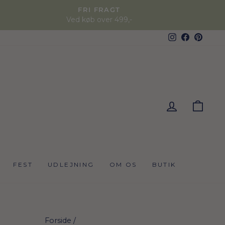
FRI FRAGT
Ved køb over 499,-
Instagram
Faceboo
Pinter
KUR
FEST
UDLEJNING
OM OS
BUTIK
Forside
/