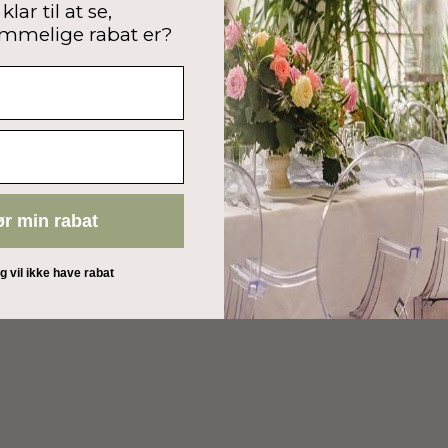
klar til at se,
mmelige rabat er?
ør min rabat
eg vil ikke have rabat