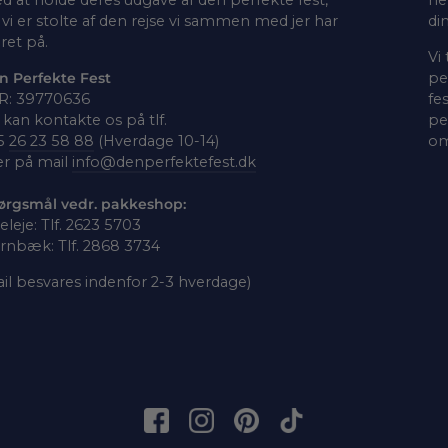
vi er stolte af den rejse vi sammen med jer har
di
ret på.
Vi
n Perfekte Fest
pe
R: 39770636
fe
kan kontakte os på tlf.
pe
5
26 23 58 88
(Hverdage 10-14)
om
er på mail
info@denperfektefest.dk
ørgsmål vedr. pakkeshop:
leleje: Tlf. 2623 5703
rnbæk: Tlf. 2868 3734
il besvares indenfor 2-3 hverdage)