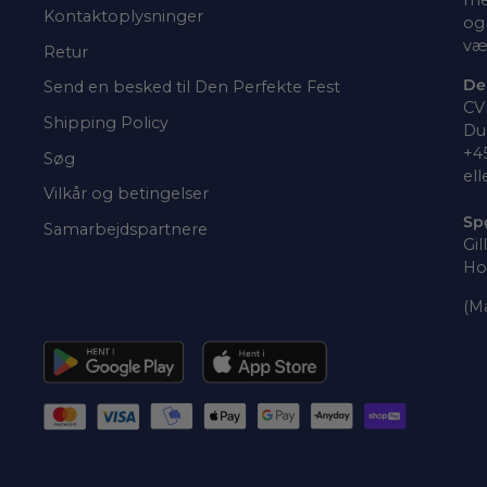
Kontaktoplysninger
og 
væ
Retur
De
Send en besked til Den Perfekte Fest
CV
Shipping Policy
Du 
+4
Søg
ell
Vilkår og betingelser
Sp
Samarbejdspartnere
Gil
Ho
(Ma