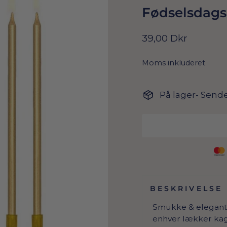
Fødselsdagsl
Normal
39,00 Dkr
pris
Moms inkluderet
På lager- Sende
BESKRIVELSE
Smukke & elegante 
enhver lækker kag