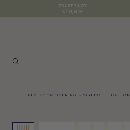
TRUSTPILOT
4,7 stjerner
SØG
FESTKOORDINERING & STYLING
BALLO