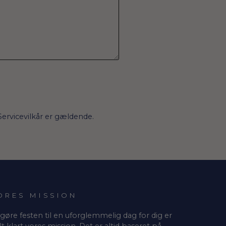
Servicevilkår
er gældende.
ORES MISSION
 gøre festen til en uforglemmelig dag for dig er
lt klart vores mission. Det er altid baseret på