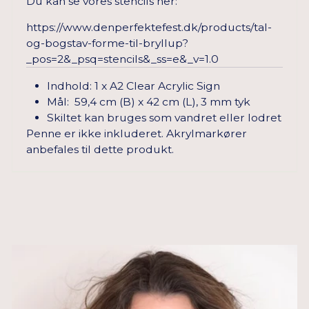
Du kan se vores stencils her:
https://www.denperfektefest.dk/products/tal-
og-bogstav-forme-til-bryllup?
_pos=2&_psq=stencils&_ss=e&_v=1.0
Indhold: 1 x A2 Clear Acrylic Sign
Mål: 59,4 cm (B) x 42 cm (L), 3 mm tyk
Skiltet kan bruges som vandret eller lodret
Penne er ikke inkluderet. Akrylmarkører
anbefales til dette produkt.