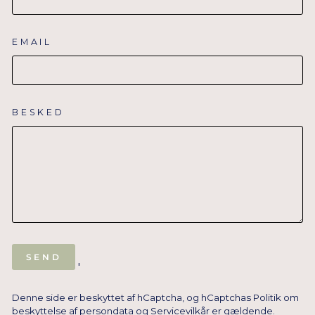
EMAIL
BESKED
SEND
SEND
'
Denne side er beskyttet af hCaptcha, og hCaptchas
Politik om
beskyttelse af persondata
og
Servicevilkår
er gældende.