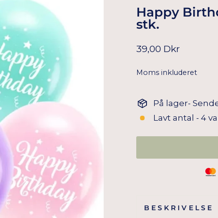
Happy Birthda
stk.
Normal
39,00 Dkr
pris
Moms inkluderet
På lager- Sende
Lavt antal - 4 v
BESKRIVELSE