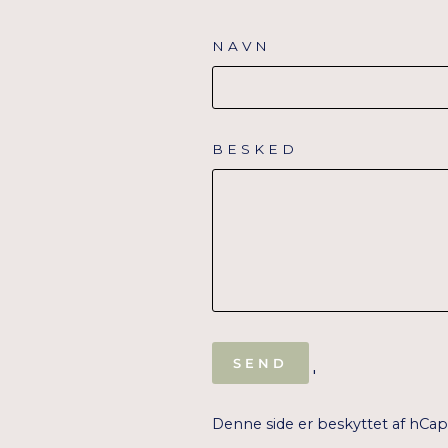
NAVN
BESKED
SEND
SEND
'
Denne side er beskyttet af hCa