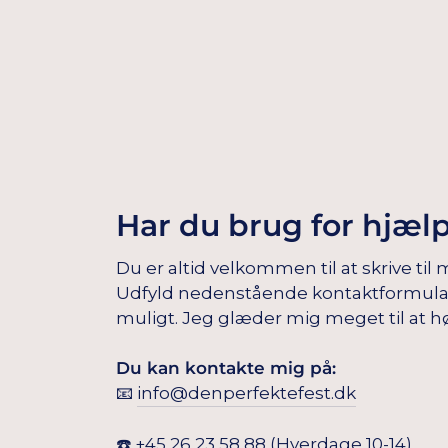
Har du brug for hjæl
Du er altid velkommen til at skrive til 
Udfyld nedenstående kontaktformular, s
muligt. Jeg glæder mig meget til at hø
Du kan kontakte mig på:
📧
info@denperfektefest.dk
☎️
+45 26 23 58 88
(Hverdage 10-14)