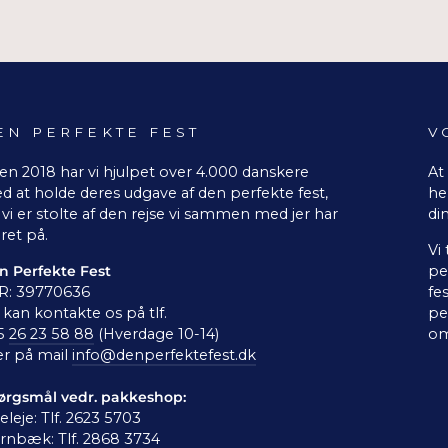
EN PERFEKTE FEST
V
en 2018 har vi hjulpet over 4.000 danskere
At
d at holde deres udgave af den perfekte fest,
he
vi er stolte af den rejse vi sammen med jer har
di
ret på.
Vi
n Perfekte Fest
pe
R: 39770636
fe
kan kontakte os på tlf.
pe
5
26 23 58 88
(Hverdage 10-14)
om
er på mail
info@denperfektefest.dk
ørgsmål vedr. pakkeshop:
leleje: Tlf. 2623 5703
rnbæk: Tlf. 2868 3734