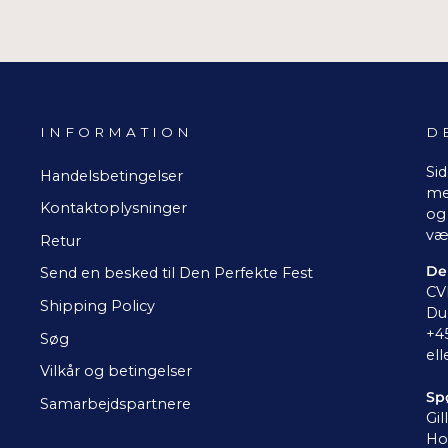
INFORMATION
D
Sid
Handelsbetingelser
me
Kontaktoplysninger
og 
væ
Retur
De
Send en besked til Den Perfekte Fest
CV
Shipping Policy
Du 
+4
Søg
ell
Vilkår og betingelser
Sp
Samarbejdspartnere
Gil
Ho