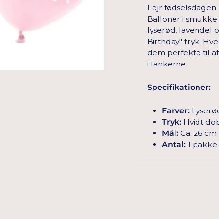
Fejr fødselsdagen 
Balloner i smukke 
lyserød, lavendel
Birthday" tryk. Hve
dem perfekte til 
i tankerne.
Specifikationer:
Farver:
Lyserød
Tryk:
Hvidt dob
Mål:
Ca. 26 cm 
Antal:
1 pakke /