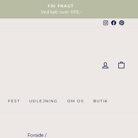
FRI FRAGT
Ved køb over 499,-
Instagram
Faceboo
Pinter
KUR
FEST
UDLEJNING
OM OS
BUTIK
Forside
/