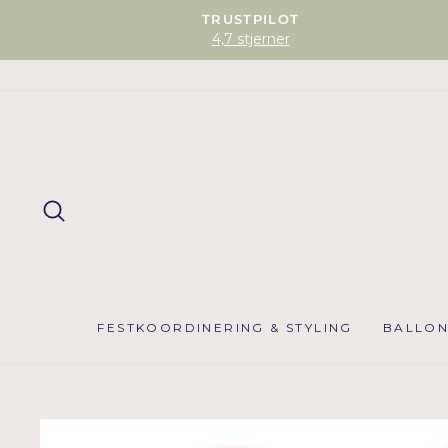
TRUSTPILOT
4,7 stjerner
SØG
FESTKOORDINERING & STYLING
BALLO