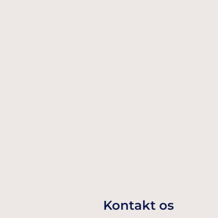
HAPPY BIRTHDAY BALLONER I
PINK,LILLA, GRØN 5 STK.
39,00 Dkr
TILFØJ TIL KURV
Kontakt os