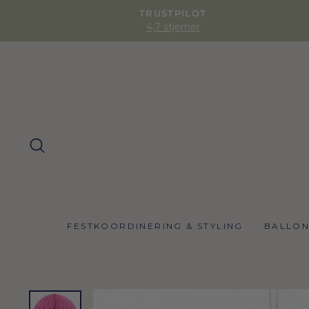
TRUSTPILOT
4,7 stjerner
SØG
FESTKOORDINERING & STYLING
BALLO