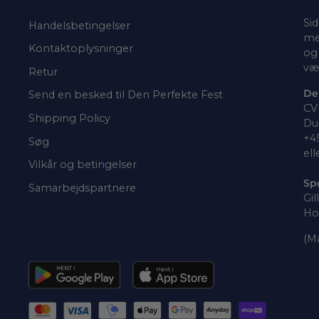
Sid
Handelsbetingelser
me
Kontaktoplysninger
og 
væ
Retur
De
Send en besked til Den Perfekte Fest
CV
Shipping Policy
Du 
+4
Søg
ell
Vilkår og betingelser
Sp
Samarbejdspartnere
Gil
Ho
(Ma