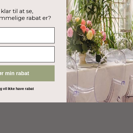
klar til at se,
mmelige rabat er?
ør min rabat
eg vil ikke have rabat