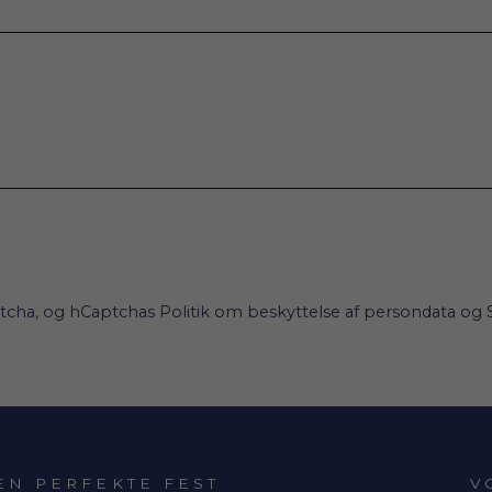
ptcha, og hCaptchas
Politik om beskyttelse af persondata
og
EN PERFEKTE FEST
V