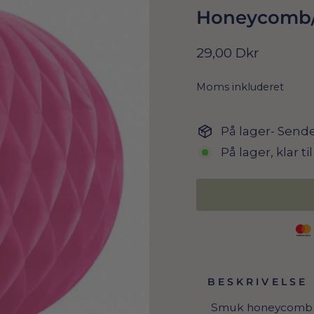
Honeycomb/P
Normal
29,00 Dkr
pris
Moms inkluderet
På lager- Sende
På lager, klar t
BESKRIVELSE
Smuk honeycomb i 