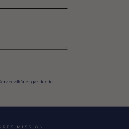
Servicevilkår
er gældende.
ORES MISSION