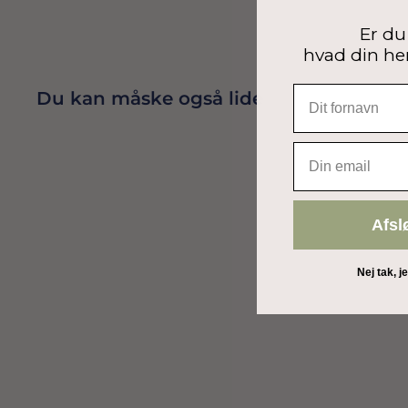
Er du 
hvad din he
Du kan måske også lide
EMAIL
Afsl
Nej tak, j