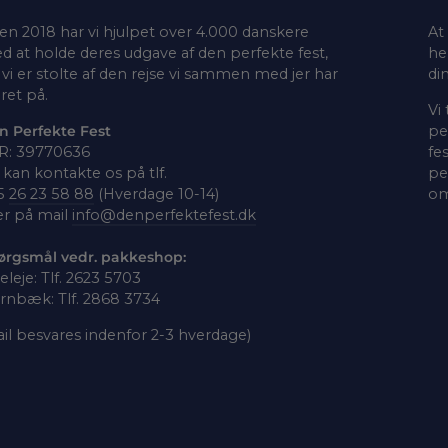
en 2018 har vi hjulpet over 4.000 danskere
At
d at holde deres udgave af den perfekte fest,
he
vi er stolte af den rejse vi sammen med jer har
di
ret på.
Vi
n Perfekte Fest
pe
R: 39770636
fe
kan kontakte os på tlf.
pe
5
26 23 58 88
(Hverdage 10-14)
om
er på mail
info@denperfektefest.dk
ørgsmål vedr. pakkeshop:
leleje: Tlf. 2623 5703
rnbæk: Tlf. 2868 3734
il besvares indenfor 2-3 hverdage)