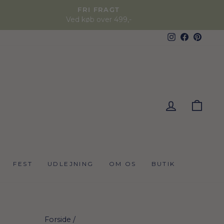
FRI FRAGT
Ved køb over 499,-
Instagram
Faceboo
Pinter
KUR
FEST
UDLEJNING
OM OS
BUTIK
Forside
/