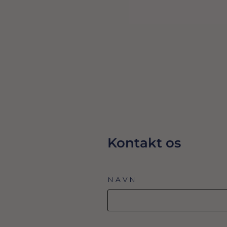
HONEYCOMB/PAPIRKUGLE PINK, 30
CM
29,00 Dkr
TILFØJ TIL KURV
Kontakt os
NAVN