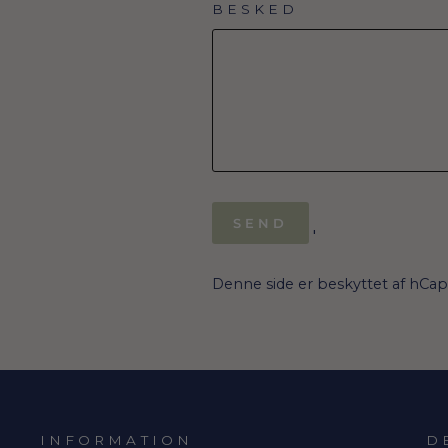
BESKED
SEND
SEND
'
Denne side er beskyttet af hCa
INFORMATION
D