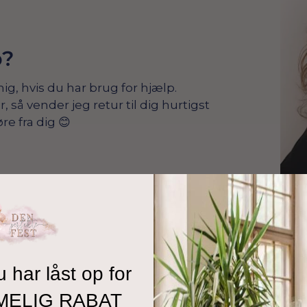
p?
mig, hvis du har brug for hjælp.
å vender jeg retur til dig hurtigst
re fra dig 😊
u har låst op for
MELIG RABAT