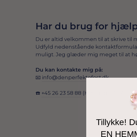
Har du brug for hjæl
Du er altid velkommen til at skrive til 
Udfyld nedenstående kontaktformular, s
muligt. Jeg glæder mig meget til at hø
Du kan kontakte mig på:
📧
info@denperfektefest.dk
☎️
+45 26 23 58 88
(Hverdage 10-14)
Tillykke! D
EN HEM