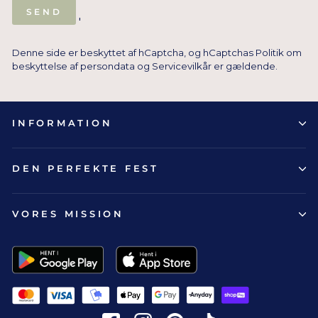
SEND
SEND
'
Denne side er beskyttet af hCaptcha, og hCaptchas
Politik om
beskyttelse af persondata
og
Servicevilkår
er gældende.
INFORMATION
DEN PERFEKTE FEST
VORES MISSION