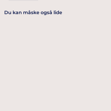
Du kan måske også lide
Udsolgt
JULE
SERVIETTER
49,00 Dkr
MED
GULDSKRIFT
'MERRY
CHRISTMAS'
UDSOLGT