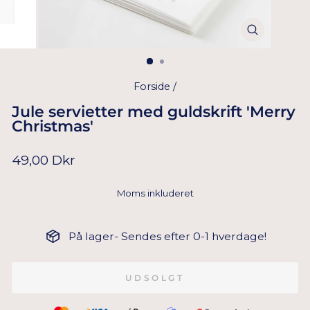
Forside
/
Jule servietter med guldskrift 'Merry
Christmas'
Normal
49,00 Dkr
pris
Moms inkluderet
På lager- Sendes efter 0-1 hverdage!
UDSOLGT