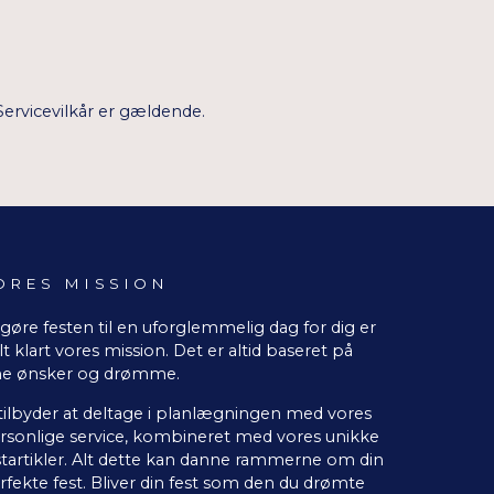
Servicevilkår
er gældende.
ORES MISSION
 gøre festen til en uforglemmelig dag for dig er
lt klart vores mission. Det er altid baseret på
ne ønsker og drømme.
 tilbyder at deltage i planlægningen med vores
rsonlige service, kombineret med vores unikke
startikler. Alt dette kan danne rammerne om din
rfekte fest. Bliver din fest som den du drømte