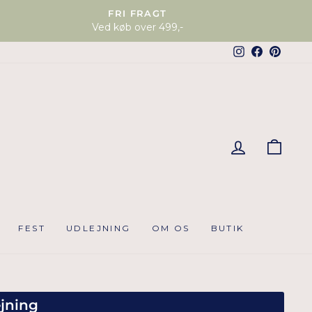
FRI FRAGT
Ved køb over 499,-
Instagram
Faceboo
Pinter
KUR
FEST
UDLEJNING
OM OS
BUTIK
jning