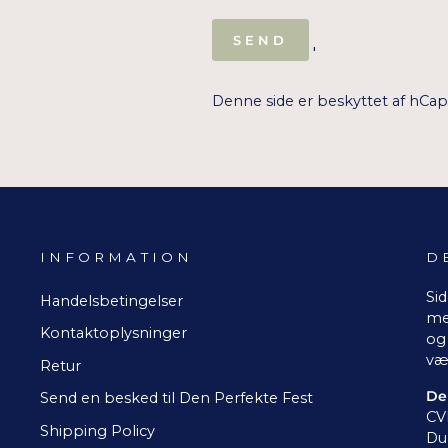
SEND
SEND
'
Denne side er beskyttet af hCa
INFORMATION
D
Sid
Handelsbetingelser
me
Kontaktoplysninger
og 
væ
Retur
De
Send en besked til Den Perfekte Fest
CV
Shipping Policy
Du 