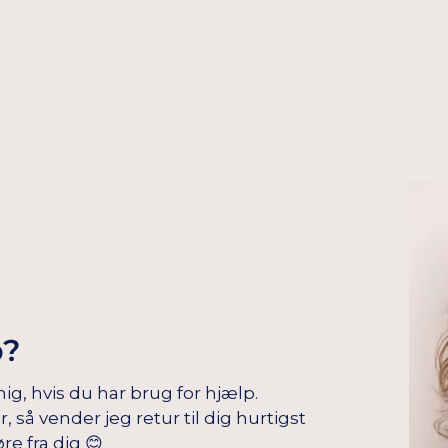
p?
mig, hvis du har brug for hjælp.
å vender jeg retur til dig hurtigst
re fra dig 😊