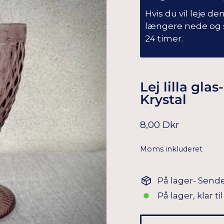
Hvis du vil leje d
længere nede og s
24 timer.
Lej lilla gla
Krystal
Normal
8,00 Dkr
pris
Moms inkluderet
På lager- Sende
På lager, klar t