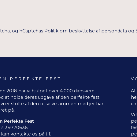
ptcha, og hCaptchas
Politik om beskyttelse af persondata
og
EN PERFEKTE FEST
V
en 2018 har vi hjulpet over 4.000 danskere
At
d at holde deres udgave af den perfekte fest,
he
vi er stolte af den rejse vi sammen med jer har
di
ret på.
Vi
n Perfekte Fest
pe
R: 39770636
fe
kan kontakte os på tlf.
pe