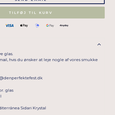
TILFØJ TIL KURV
e glas.
ail, hvis du ønsker at leje nogle af vores smukke
o@denperfektefest.dk
pr. glas
l
terránea Sidari Krystal