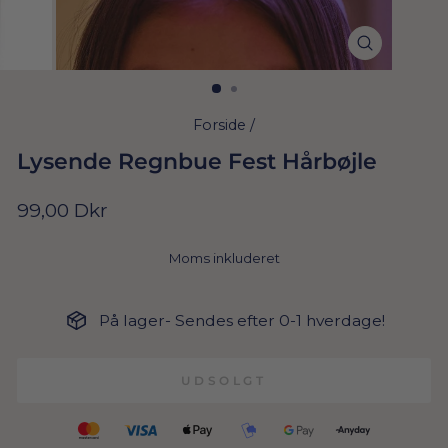
Forside
/
Lysende Regnbue Fest Hårbøjle
Normal
99,00 Dkr
pris
Moms inkluderet
På lager- Sendes efter 0-1 hverdage!
UDSOLGT