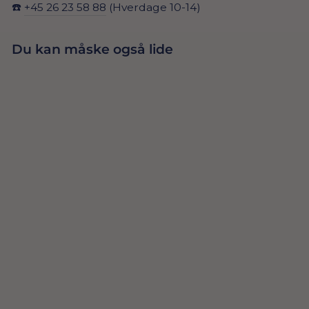
☎️
+45 26 23 58 88
(Hverdage 10-14)
Du kan måske også lide
Udsolgt
LYSENDE
REGNBUE FEST
99,00 Dkr
HÅRBØJLE
UDSOLGT