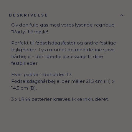
BESKRIVELSE
Giv den fuld gas med vores lysende regnbue
"Party" hårbøjle!
Perfekt til fødselsdagsfester og andre festlige
lejligheder. Lys rummet op med denne sjove
hårbøjle – den ideelle accessorie til dine
festbilleder.
Hver pakke indeholder 1 x
Fødselsdagshårbøjle, der måler 21,5 cm (H) x
14,5 cm (B).
3 x LR44 batterier kræves. Ikke inkluderet.