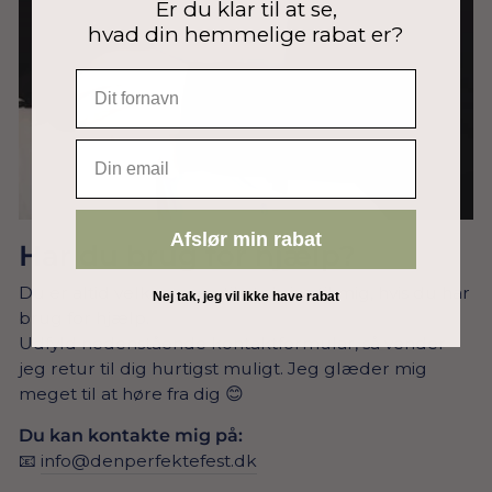
Er du klar til at se,
hvad din hemmelige rabat er?
EMAIL
Afslør min rabat
Har du brug for hjælp?
Du er altid velkommen til at skrive til mig, hvis du har
Nej tak, jeg vil ikke have rabat
brug for hjælp.
Udfyld nedenstående kontaktformular, så vender
jeg retur til dig hurtigst muligt. Jeg glæder mig
meget til at høre fra dig 😊
Du kan kontakte mig på:
📧
info@denperfektefest.dk