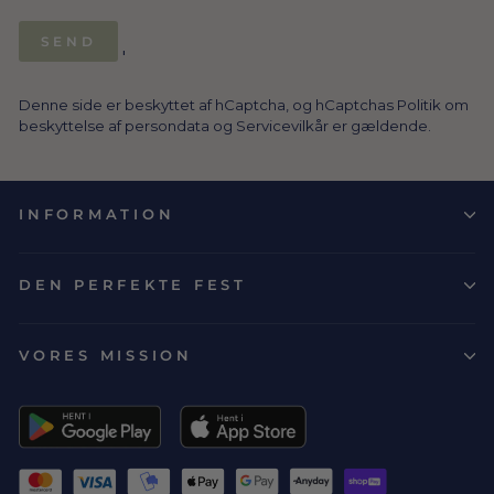
SEND
SEND
'
Denne side er beskyttet af hCaptcha, og hCaptchas
Politik om
beskyttelse af persondata
og
Servicevilkår
er gældende.
INFORMATION
DEN PERFEKTE FEST
VORES MISSION